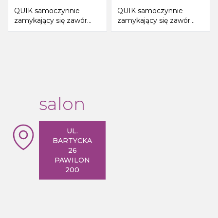
QUIK samoczynnie
QUIK samoczynnie
zamykający się zawór
zamykający się zawór
umywalkowy, chrom
umywalkowy, ścienny,
chrom
salon
UL.
BARTYCKA
26
PAWILON
200