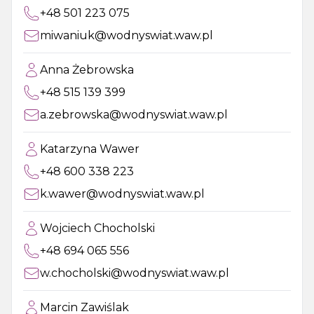
+48 501 223 075
miwaniuk@wodnyswiat.waw.pl
Anna Żebrowska
+48 515 139 399
a.zebrowska@wodnyswiat.waw.pl
Katarzyna Wawer
+48 600 338 223
k.wawer@wodnyswiat.waw.pl
Wojciech Chocholski
+48 694 065 556
w.chocholski@wodnyswiat.waw.pl
Marcin Zawiślak