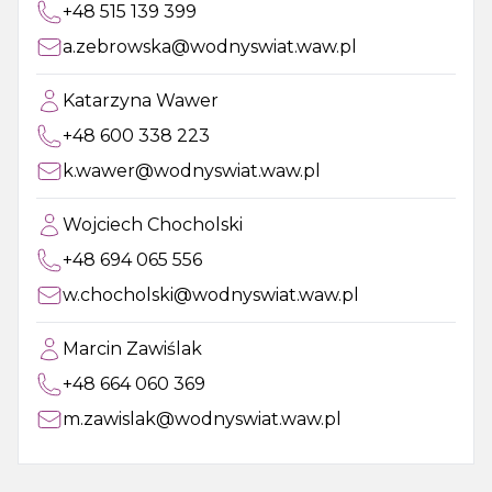
+48 515 139 399
a.zebrowska@wodnyswiat.waw.pl
Katarzyna Wawer
+48 600 338 223
k.wawer@wodnyswiat.waw.pl
Wojciech Chocholski
+48 694 065 556
w.chocholski@wodnyswiat.waw.pl
Marcin Zawiślak
+48 664 060 369
m.zawislak@wodnyswiat.waw.pl