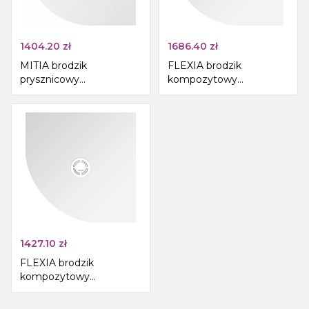
1404.20
zł
1686.40
zł
MITIA brodzik
FLEXIA brodzik
prysznicowy
kompozytowy
kompozytowy,
półokrągły, z
półokrągły 90x90cm,
możliwością docinania,
biały
90x90cm, R550
1427.10
zł
FLEXIA brodzik
kompozytowy
półokrągły, z
możliwością docinania,