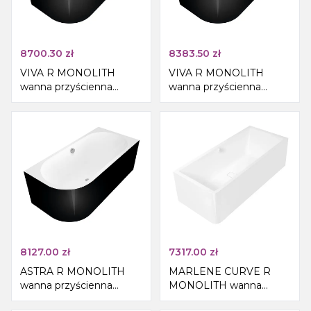
8700.30
zł
8383.50
zł
VIVA R MONOLITH
VIVA R MONOLITH
wanna przyścienna
wanna przyścienna
180x75x60cm,
170x75x60cm,
biały/czarny
biały/czarny
8127.00
zł
7317.00
zł
ASTRA R MONOLITH
MARLENE CURVE R
wanna przyścienna
MONOLITH wanna
160x75x60cm,
wolnostojąca