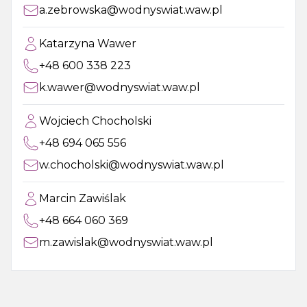
a.zebrowska@wodnyswiat.waw.pl
Katarzyna Wawer
+48 600 338 223
k.wawer@wodnyswiat.waw.pl
Wojciech Chocholski
+48 694 065 556
w.chocholski@wodnyswiat.waw.pl
Marcin Zawiślak
+48 664 060 369
m.zawislak@wodnyswiat.waw.pl