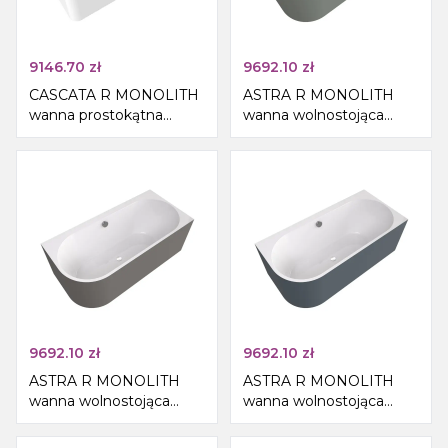
9146.70
zł
9692.10
zł
CASCATA R MONOLITH
ASTRA R MONOLITH
wanna prostokątna
wanna wolnostojąca
180x80x60, kaskada ze
przyścienna
stali nierdzewnej
160x75x60cm,
biały/verde
9692.10
zł
9692.10
zł
ASTRA R MONOLITH
ASTRA R MONOLITH
wanna wolnostojąca
wanna wolnostojąca
przyścienna
przyścienna
160x75x60cm, biały/agila
160x75x60cm, biały/siena