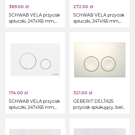
369.00
zł
272.00
zł
SCHWAB VELA przycisk
SCHWAB VELA przycisk
spłuczki, 247x165 mm,
spłuczki, 247x165 mm,
czarny
biały/chrom
174.00
zł
321.00
zł
SCHWAB VELA przycisk
GEBERIT DELTA25
spłuczki, 247x165 mm,
przycisk spłukujący, biel
biały połysk
alpejska