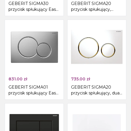
GEBERIT SIGMA30
GEBERIT SIGMA20
przycisk spłukujący Easy
przycisk spłukujący,
to clean, czarny mat
Easy-to clean/czarny
mat
831.00
zł
735.00
zł
GEBERIT SIGMA01
GEBERIT SIGMA20
przycisk spłukujący Easy
przycisk spłukujący, dual
to clean, Dual Flush,
flush, biały połysk/złoto
chrom mat