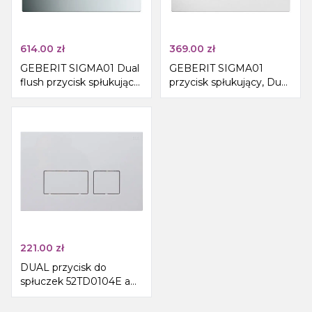
614.00
zł
369.00
zł
GEBERIT SIGMA01 Dual
GEBERIT SIGMA01
flush przycisk spłukujący,
przycisk spłukujący, Dual
chrom połysk
flush, biały połysk
221.00
zł
DUAL przycisk do
spłuczek 52TD0104E a
52AL0104E , biały