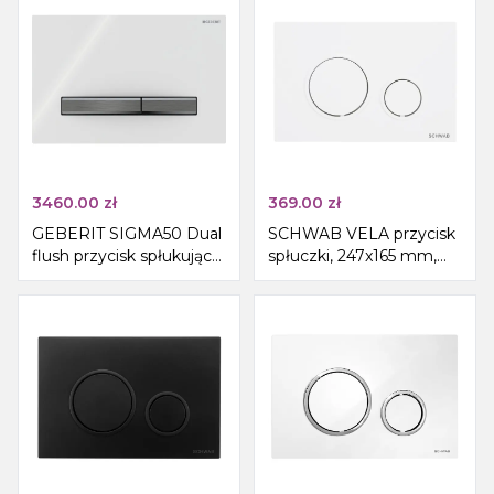
3460.00
zł
369.00
zł
GEBERIT SIGMA50 Dual
SCHWAB VELA przycisk
flush przycisk spłukujący,
spłuczki, 247x165 mm,
biały/czarny chrom
biała matowa