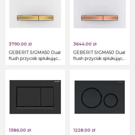
3790.00
zł
3644.00
zł
GEBERIT SIGMA50 Dual
GEBERIT SIGMA50 Dual
flush przycisk spłukujący,
flush przycisk spłukujący,
biały/mosiądz
biały/różowe złoto
1386.00
zł
1228.00
zł