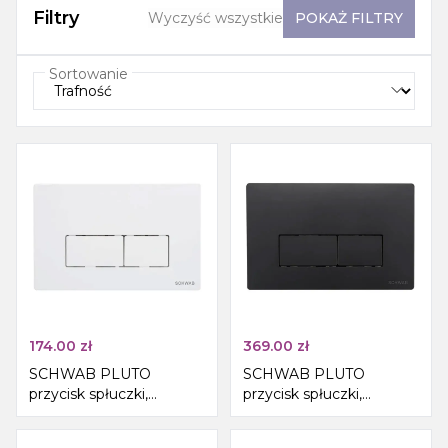
Filtry
Wyczyść wszystkie
POKAŻ
FILTRY
Sortowanie
174.00
zł
369.00
zł
SCHWAB PLUTO
SCHWAB PLUTO
przycisk spłuczki,
przycisk spłuczki,
247x160 mm, biały
247x160 mm, czarny mat
połysk