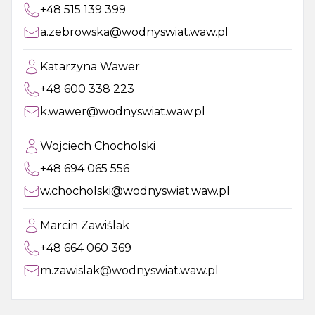
+48 515 139 399
a.zebrowska@wodnyswiat.waw.pl
Katarzyna Wawer
+48 600 338 223
k.wawer@wodnyswiat.waw.pl
Wojciech Chocholski
+48 694 065 556
w.chocholski@wodnyswiat.waw.pl
Marcin Zawiślak
+48 664 060 369
m.zawislak@wodnyswiat.waw.pl