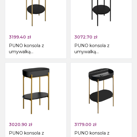
3199.40
zł
3072.70
zł
PUNO konsola z
PUNO konsola z
umywalką
umywalką
375x870x448xmm, złoty
375x870x448xmm,
mat
czarny
3020.90
zł
3179.00
zł
PUNO konsola z
PUNO konsola z