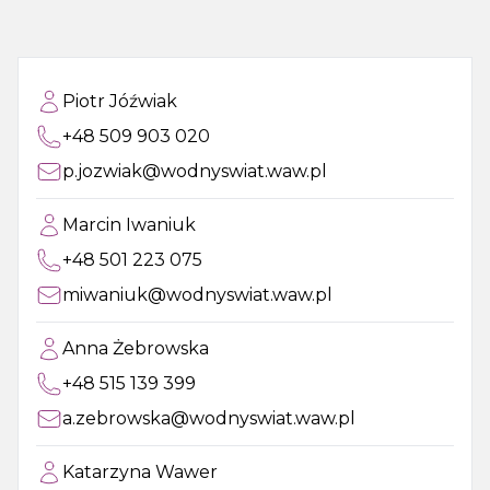
Piotr Jóźwiak
+48 509 903 020
p.jozwiak@wodnyswiat.waw.pl
Marcin Iwaniuk
+48 501 223 075
miwaniuk@wodnyswiat.waw.pl
Anna Żebrowska
+48 515 139 399
a.zebrowska@wodnyswiat.waw.pl
Katarzyna Wawer