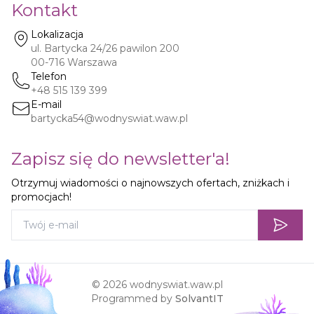
Kontakt
Lokalizacja
ul. Bartycka 24/26 pawilon 200
00-716
Warszawa
Telefon
+48 515 139 399
E-mail
bartycka54@wodnyswiat.waw.pl
Zapisz się do newsletter'a!
Otrzymuj wiadomości o najnowszych ofertach, zniżkach i
promocjach!
©
2026
wodnyswiat.waw.pl
Programmed by
SolvantIT