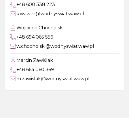
+48 600 338 223
k.wawer@wodnyswiat.waw.pl
Wojciech Chocholski
+48 694 065 556
w.chocholski@wodnyswiat.waw.pl
Marcin Zawiślak
+48 664 060 369
m.zawislak@wodnyswiat.waw.pl