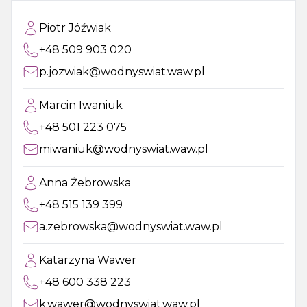
Piotr Jóźwiak
+48 509 903 020
p.jozwiak@wodnyswiat.waw.pl
Marcin Iwaniuk
+48 501 223 075
miwaniuk@wodnyswiat.waw.pl
Anna Żebrowska
+48 515 139 399
a.zebrowska@wodnyswiat.waw.pl
Katarzyna Wawer
+48 600 338 223
k.wawer@wodnyswiat.waw.pl