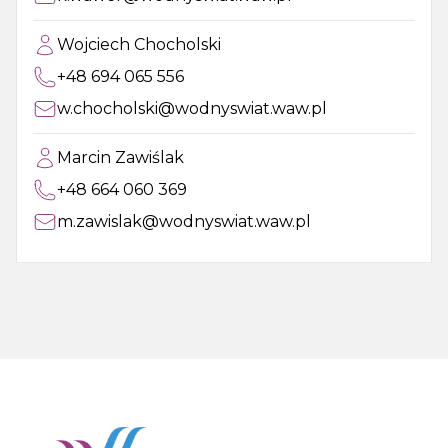
Wojciech Chocholski
+48 694 065 556
w.chocholski@wodnyswiat.waw.pl
Marcin Zawiślak
+48 664 060 369
m.zawislak@wodnyswiat.waw.pl