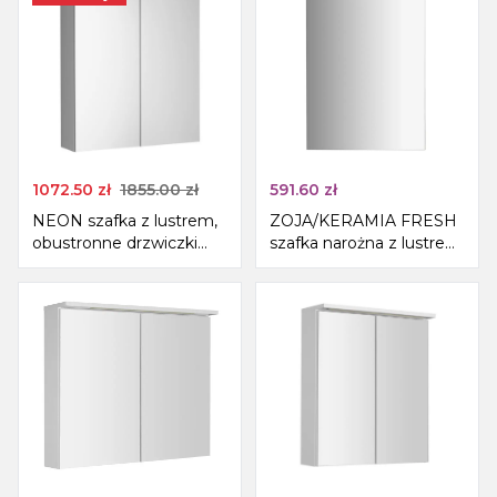
1072.50
zł
1855.00
zł
591.60
zł
NEON szafka z lustrem,
ZOJA/KERAMIA FRESH
obustronne drzwiczki
szafka narożna z lustrem
lustrzane, 60x66,5cm,
35x78x35cm, biały
biała