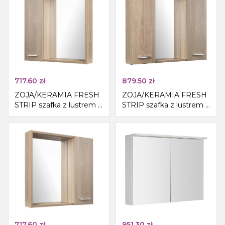
717.60
zł
879.50
zł
ZOJA/KERAMIA FRESH
ZOJA/KERAMIA FRESH
STRIP szafka z lustrem i
STRIP szafka z lustrem i
oświetleniem LED,
oświetleniem LED,
60x60x14cm, lewa, dąb
70x60x14cm, dąb platin
platin
717.60
zł
951.30
zł