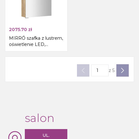
2075.70
zł
MIRRÓ szafka z lustrem,
oświetlenie LED,
50x70x16cm, lewa/prawa,
dąb Alabama
z
5
salon
UL.