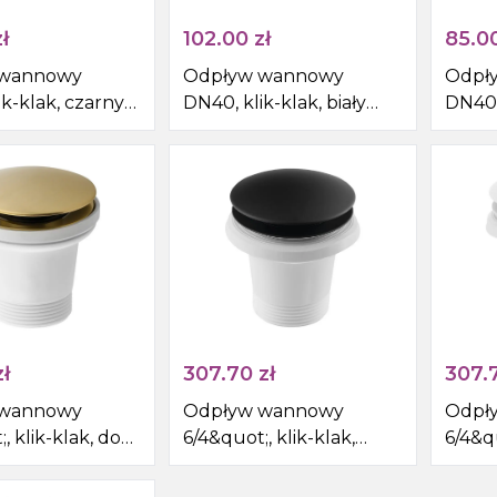
Podłączenie WC
Półki do zabudowy
Inny
ł
102.00
zł
85.0
Kabiny prysznicowe walk-in
Systemy przedścienne
Konsole pod umywalkę
 wannowy
Odpływ wannowy
Odpł
ik-klak, czarny
DN40, klik-klak, biały
DN40,
Boksy prysznicowe
mat
Narzędzia ręczne i akcesoria
Kompozycje meblowe
Wpusty podłogowe
Stoliki pod umywalkę
Zawory ogrodowe
Umywalka nablatowa
Zlewozmywak akcesoria
Blaty pro SKA
ł
307.70
zł
307.
Brodziki akcesoria
 wannowy
Odpływ wannowy
Odpł
, klik-klak, do
6/4&quot;, klik-klak,
6/4&qu
Uzdatnianie wody
ez przelewu,
czarny mat
mat
t