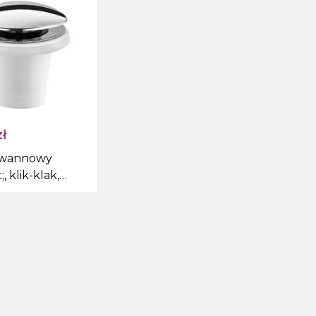
Syfony do zlewów
Pisuar
Skroplina
ł
 wannowy
, klik-klak,