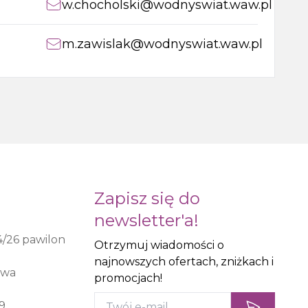
w.chocholski@wodnyswiat.waw.pl
m.zawislak@wodnyswiat.waw.pl
Zapisz się do
newsletter'a!
4/26 pawilon
Otrzymuj wiadomości o
najnowszych ofertach, zniżkach i
awa
promocjach!
9