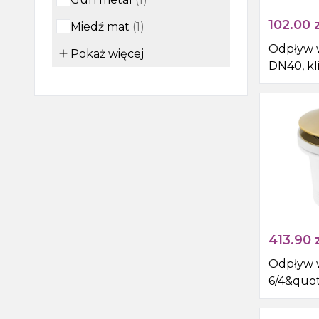
102.00
z
Miedź mat
(
1
)
Odpływ
Pokaż
więcej
DN40, kl
mat
413.90
z
Odpływ
6/4&quot;
wanny b
złoto ma