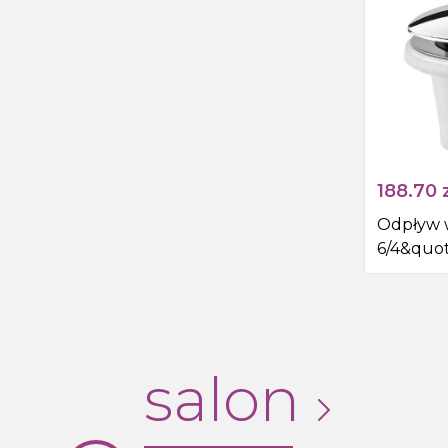
188.70
z
Odpływ
6/4&quot;
chrom
salon