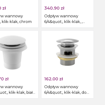
0
zł
340.90
zł
yw wannowy
Odpływ wannowy
 klik-klak, chrom
6/4&quot;, klik-klak, ,
solid surface, biały mat
70
zł
162.00
zł
yw wannowy
Odpływ wannowy
ot;, klik-klak, biały
6/4&quot;, klik-klak, do
wanien ze
zintegrowanym