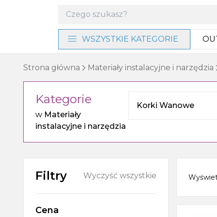
WSZYSTKIE KATEGORIE
OU
Materiały instalacyjne i
Strona główna
Materiały instalacyjne i narzędzia
narzędzia
Kategorie
Baterie i program
Korki Wanowe
prysznicowy
w
Materiały
instalacyjne i narzędzia
Akcesoria łazienkowe
Umywalki, miski WC i bidety
Filtry
Wyczyść wszystkie
Wyświe
Ogrzewanie, wentylacja
Cena
Meble, lustra i oświetlenie