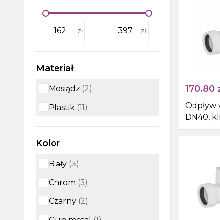
Wanny, wanny z
zł
zł
hydromasażem, brodziki i
odpływy liniowe
Kabiny i drzwi prysznicowe,
Materiał
boksy i parawany wannowe
170.80
z
Mosiądz
(
2
)
Outlet
Odpływ
Plastik
(
11
)
DN40, kl
mat
Kolor
Biały
(
3
)
Chrom
(
3
)
Czarny
(
2
)
Gun metal
(
1
)