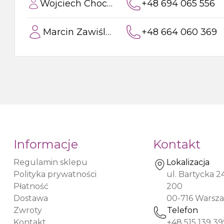
Wojciech Chocholski
+48 694 065 556
Marcin Zawiślak
+48 664 060 369
Informacje
Kontakt
Regulamin sklepu
Lokalizacja
Polityka prywatności
ul. Bartycka 2
Płatność
200
Dostawa
00-716
Warsz
Zwroty
Telefon
Kontakt
+48 515 139 39