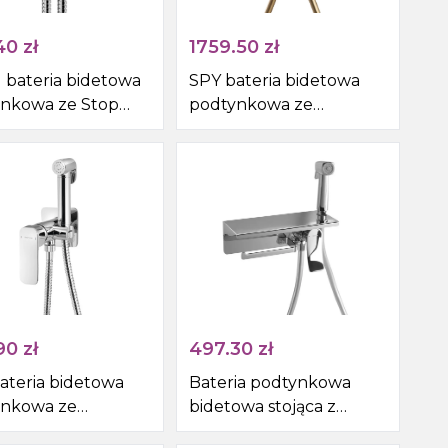
40
zł
1759.50
zł
 bateria bidetowa
SPY bateria bidetowa
nkowa ze Stop
podtynkowa ze
awką i wężem,
słuchawką i wężem,złoty
m
90
zł
497.30
zł
ateria bidetowa
Bateria podtynkowa
ynkowa ze
bidetowa stojąca z
awką i wężem,
głowicą prysznicową i