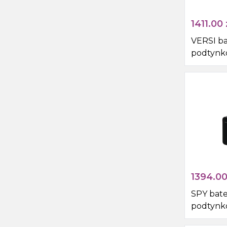
1411.00
VERSI ba
podtynk
słuchawk
1394.0
SPY bate
podtynk
słuchawk