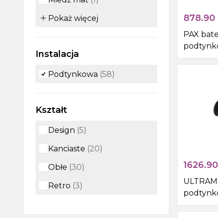
878.90
Pokaż
więcej
PAX bate
podtynk
Instalacja
słuchawk
chrom
Podtynkowa
(
58
)
Kształt
Design
(
5
)
Kanciaste
(
20
)
1626.90
Obłe
(
30
)
ULTRAMI
Retro
(
3
)
podtynk
prysznic
okrągły,