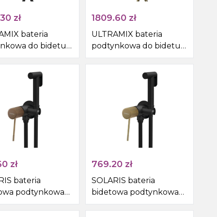
.30
zł
1809.60
zł
MIX bateria
ULTRAMIX bateria
nkowa do bidetu z
podtynkowa do bidetu z
nicem Stop,
prysznicem Stop,
ły, czarny
okrągły, złoto mat
chrom
60
zł
769.20
zł
IS bateria
SOLARIS bateria
towa podtynkowa
bidetowa podtynkowa
uchawką bidetową i
ze słuchawką bidetową i
, okrągły,
wężem, okrągły,