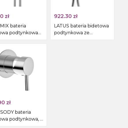
80
zł
922.30
zł
IX bateria
LATUS bateria bidetowa
towa podtynkowa
podtynkowa ze
uchawką bidetową i
słuchawką bidetową i
m, chrom
wężem , chrom
90
zł
SODY bateria
owa podtynkowa, 1
ie, chrom