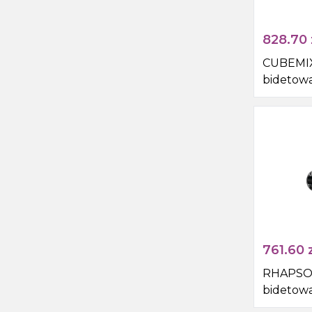
828.70
CUBEMIX
bidetow
ze słuch
wężem, z
761.60
z
RHAPSOD
bidetow
ze słuch