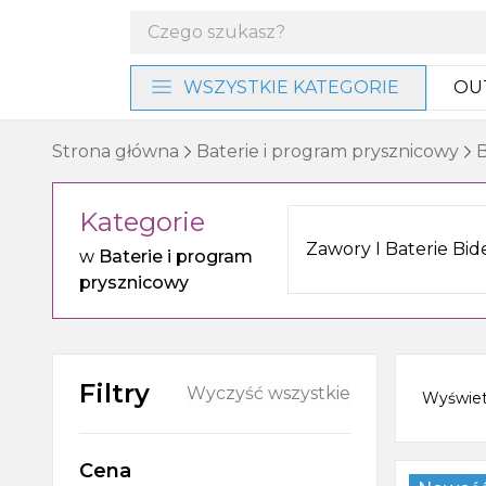
WSZYSTKIE KATEGORIE
OU
Materiały instalacyjne i
Strona główna
Baterie i program prysznicowy
B
narzędzia
Kategorie
Baterie i program
prysznicowy
Zawory I Baterie Bi
w
Baterie i program
prysznicowy
Akcesoria łazienkowe
Umywalki, miski WC i bidety
Filtry
Wyczyść wszystkie
Wyświe
Ogrzewanie, wentylacja
Cena
Meble, lustra i oświetlenie