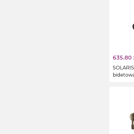
635.80
SOLARIS 
bidetow
ze słuch
wężem, o
chrom/c