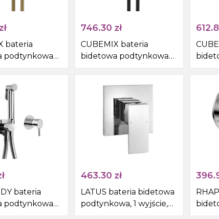
zł
746.30
zł
612.
 bateria
CUBEMIX bateria
CUBEM
a podtynkowa
bidetowa podtynkowa
bide
awką bidetową i
ze słuchawką bidetową i
ze sł
łoty mat
wężem, czarny mat
węże
ł
463.30
zł
396.
Y bateria
LATUS bateria bidetowa
RHAP
a podtynkowa
podtynkowa, 1 wyjście,
bidet
awką bidetową i
chrom
wyjśc