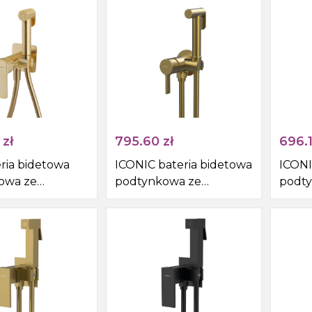
mat
mat
chro
zł
795.60
zł
696.
ria bidetowa
ICONIC bateria bidetowa
ICONI
owa ze
podtynkowa ze
podt
ą i wężem,
słuchawką bidetową i
słuch
t
wężem, złoty mat
wężem