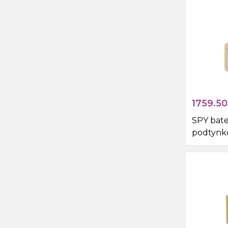
czarny 
1759.50
SPY bate
podtynk
słuchawk
złoty ma