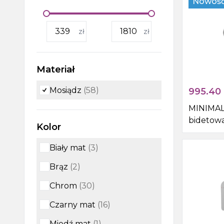
Nowoś
Wanny, wanny z
zł
zł
hydromasażem, brodziki i
odpływy liniowe
Kabiny i drzwi prysznicowe,
Materiał
boksy i parawany wannowe
Mosiądz
(
58
)
995.40
Outlet
MINIMAL 
bidetow
Kolor
ze słuch
stal nie
Biały mat
(
3
)
Brąz
(
2
)
Chrom
(
30
)
Czarny mat
(
16
)
Miedź mat
(
1
)