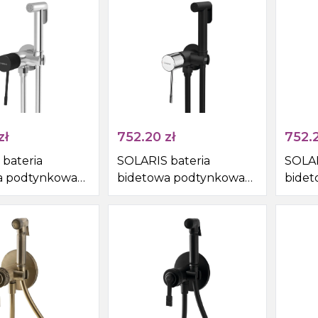
Syfony do zlewów
czarn
Pisuar
Skroplina
zł
752.20
zł
752.
bateria
SOLARIS bateria
SOLAR
a podtynkowa
bidetowa podtynkowa
bide
awką bidetową i
ze słuchawką bidetową i
ze sł
krągły,
wężem, okrągły, czarny
wężem
zarny mat
mat/chrom
mat