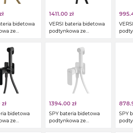
zł
1411.00
zł
995.
teria bidetowa
VERSI bateria bidetowa
VERSI
owa ze
podtynkowa ze
podty
ą i wężem, brąz
słuchawką i wężem,
słuch
czarny mat
chro
0
zł
1394.00
zł
878.
ria bidetowa
SPY bateria bidetowa
SPY b
owa ze
podtynkowa ze
podt
ą i wężem,
słuchawką i wężem, biały
słuch