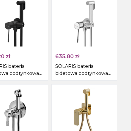
y/miedź mat
czarny/złoto mat
20
zł
635.80
zł
IS bateria
SOLARIS bateria
towa podtynkowa
bidetowa podtynkowa
uchawką bidetową i
ze słuchawką bidetową i
, okrągły, czarny
wężem, okrągły, chrom