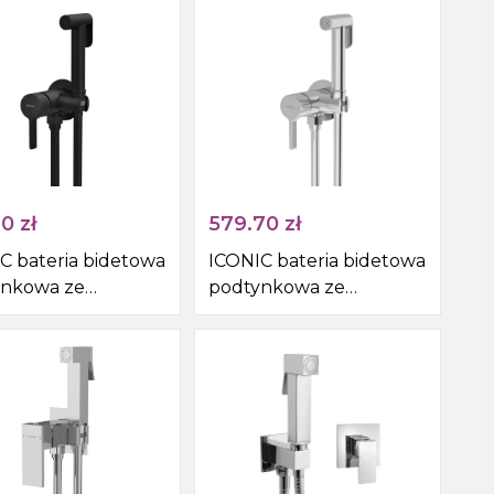
m
uchwytem na papier
toaletowy, chrom
10
zł
579.70
zł
C bateria bidetowa
ICONIC bateria bidetowa
ynkowa ze
podtynkowa ze
awką bidetową i
słuchawką bidetową i
, czarny mat
wężem, chrom