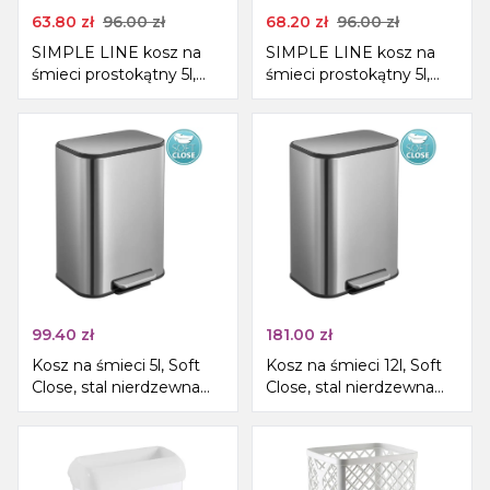
63.80
zł
96.00
zł
68.20
zł
96.00
zł
SIMPLE LINE kosz na
SIMPLE LINE kosz na
śmieci prostokątny 5l,
śmieci prostokątny 5l,
biały mat
czarny mat
99.40
zł
181.00
zł
Kosz na śmieci 5l, Soft
Kosz na śmieci 12l, Soft
Close, stal nierdzewna
Close, stal nierdzewna
mat
mat