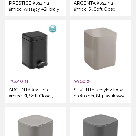
PRESTIGE kosz na
ARGENTA kosz na
śmieci wiszący 42l, biały
śmieci 5l, Soft Close ,
czarny mat
173.40
zł
74.50
zł
ARGENTA kosz na
SEVENTY uchylny kosz
śmieci 3l, Soft Close ,
na śmieci, 8l, plastikowy
czarny mat
ABS, beżowy