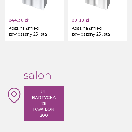
644.30
zł
691.10
zł
Kosz na śmieci
Kosz na śmieci
zawieszany 25l, stal
zawieszany 25l, stal
nierdzewna mat
nierdzewna polerowana
salon
UL.
BARTYCKA
26
PAWILON
200