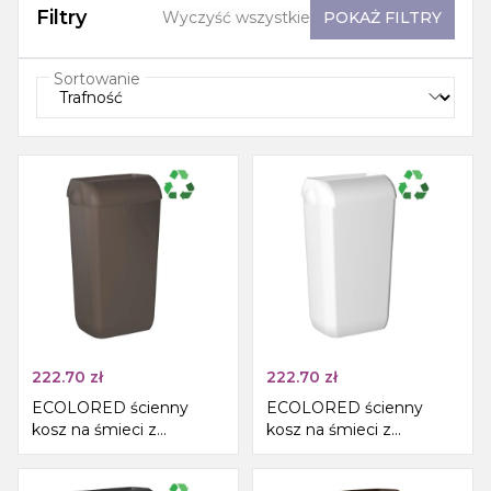
Filtry
Wyczyść wszystkie
POKAŻ
FILTRY
Sortowanie
222.70
zł
222.70
zł
ECOLORED ścienny
ECOLORED ścienny
kosz na śmieci z
kosz na śmieci z
pokrywą 23l, ABS,
pokrywą, 23l, ABS, biały
brązowy