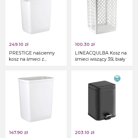
249.10
zł
100.30
zł
PRESTIGE naścienny
LINEACQULBA Kosz na
kosz na śmieci z
śmieci wiszący 35l, biały
pokrywą i mocowaniem
do worka, 42 l, biały
147.90
zł
203.10
zł