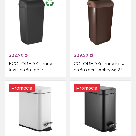
222.70
zł
229.50
zł
ECOLORED ścienny
COLORED ścienny kosz
kosz na śmieci z
na śmieci z pokrywą 23l,
pokrywą 23l, ABS, czarny
ABS, brązowy
mat
Promocja
Promocja