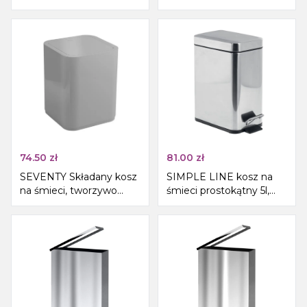
tworzywo ABS, biały
plastik, biały
74.50
zł
81.00
zł
SEVENTY Składany kosz
SIMPLE LINE kosz na
na śmieci, tworzywo
śmieci prostokątny 5l,
ABS, szary
stal nierdzewna, połysk