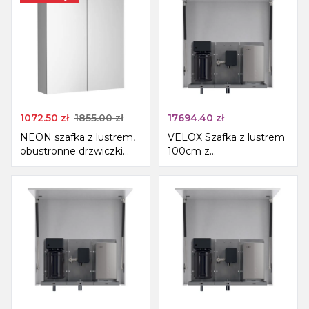
1072.50
zł
1855.00
zł
17694.40
zł
NEON szafka z lustrem,
VELOX Szafka z lustrem
obustronne drzwiczki
100cm z
lustrzane, 60x66,5cm,
automatycznym
biała
dozownikiem mydła, z
baterią i suszarką do rąk