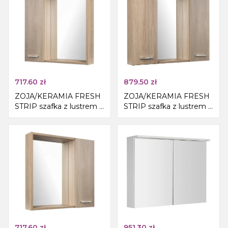
717.60
zł
879.50
zł
ZOJA/KERAMIA FRESH
ZOJA/KERAMIA FRESH
STRIP szafka z lustrem i
STRIP szafka z lustrem i
oświetleniem LED,
oświetleniem LED,
60x60x14cm, lewa, dąb
70x60x14cm, dąb platin
platin
717.60
zł
951.30
zł