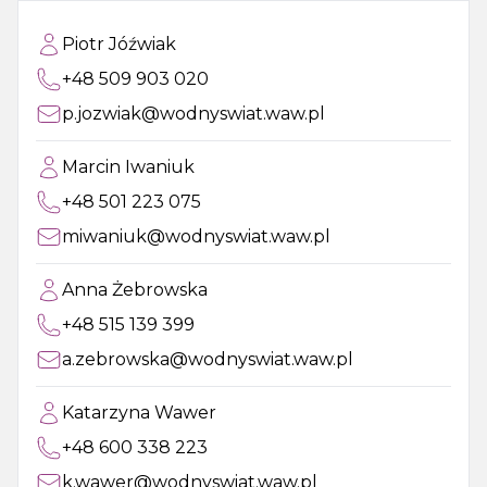
Piotr Jóźwiak
+48 509 903 020
p.jozwiak@wodnyswiat.waw.pl
Marcin Iwaniuk
+48 501 223 075
miwaniuk@wodnyswiat.waw.pl
Anna Żebrowska
+48 515 139 399
a.zebrowska@wodnyswiat.waw.pl
Katarzyna Wawer
+48 600 338 223
k.wawer@wodnyswiat.waw.pl