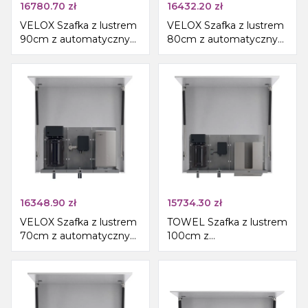
16780.70
zł
16432.20
zł
VELOX Szafka z lustrem
VELOX Szafka z lustrem
90cm z automatycznym
80cm z automatycznym
dozownikiem mydła, z
dozownikiem mydła, z
baterią i suszarką do rąk
baterią i suszarką do rąk
16348.90
zł
15734.30
zł
VELOX Szafka z lustrem
TOWEL Szafka z lustrem
70cm z automatycznym
100cm z
dozownikiem mydła, z
automatycznym
baterią i suszarką do rąk
dozownikiem mydła, z
baterią i dozownikiem
ręczników papierowych