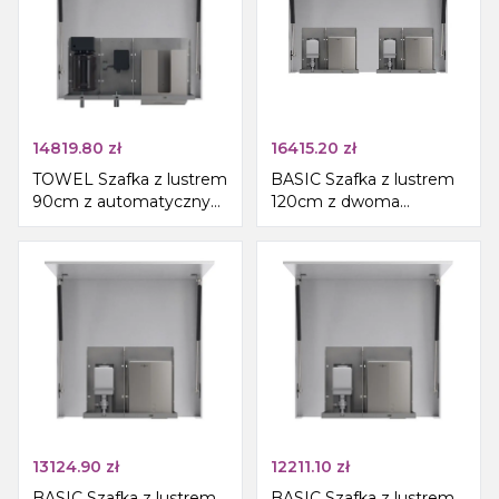
14819.80
zł
16415.20
zł
TOWEL Szafka z lustrem
BASIC Szafka z lustrem
90cm z automatycznym
120cm z dwoma
dozownikiem mydła, z
automatycznym
baterią i dozownikiem
dozownikami mydła i
ręczników papierowych
dwoma suszarkąmi do
rąk
13124.90
zł
12211.10
zł
BASIC Szafka z lustrem
BASIC Szafka z lustrem