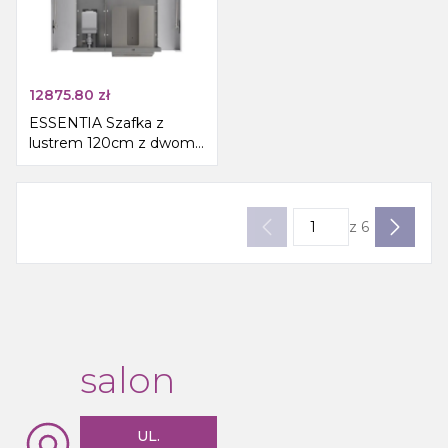
12875.80
zł
ESSENTIA Szafka z
lustrem 120cm z dwoma
automatycznym
dozownikiem mydła i
dwoma dozownikami
ręczników papierowych
z
6
salon
UL.