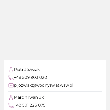
Piotr Jóźwiak
+48 509 903 020
p.jozwiak@wodnyswiat.waw.pl
Marcin Iwaniuk
+48 501 223 075