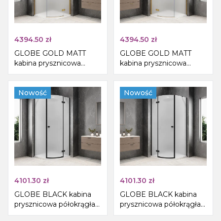
4394.50
zł
4394.50
zł
GLOBE GOLD MATT
GLOBE GOLD MATT
kabina prysznicowa
kabina prysznicowa
półokrągła
półokrągła
1000x1000mm, szkło
1000x1000mm, szkło
matowe, prawe
Nowość
matowe, lewe
Nowość
4101.30
zł
4101.30
zł
GLOBE BLACK kabina
GLOBE BLACK kabina
prysznicowa półokrągła
prysznicowa półokrągła
1000x1000mm, szkło
1000x1000mm, szkło