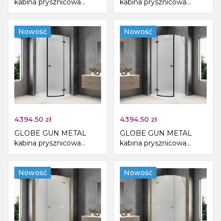
kabina prysznicowa
kabina prysznicowa
półokrągła
półokrągła
1000x1000mm, szkło
1000x1000mm, szkło
matowe, prawe
Nowość
matowe, lewe
Nowość
4394.50
zł
4394.50
zł
GLOBE GUN METAL
GLOBE GUN METAL
kabina prysznicowa
kabina prysznicowa
półokrągła
półokrągła
1000x1000mm, szkło
1000x1000mm, szkło
matowe, prawe
Nowość
matowe, lewe
Nowość