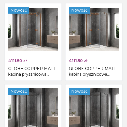
matowe, prawe
matowe, lewe
Nowość
Nowość
4111.50
zł
4111.50
zł
GLOBE COPPER MATT
GLOBE COPPER MATT
kabina prysznicowa
kabina prysznicowa
półokrągła
półokrągła
1000x1000mm, szkło
1000x1000mm, szkło
czyste, prawe
Nowość
czyste, lewe
Nowość