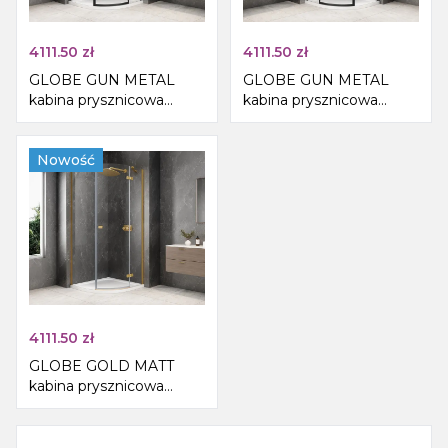
4111.50
zł
4111.50
zł
GLOBE GUN METAL
GLOBE GUN METAL
kabina prysznicowa
kabina prysznicowa
półokrągła
półokrągła
1000x1000mm, szkło
1000x1000mm, szkło
czyste, prawe
Nowość
czyste, lewe
4111.50
zł
GLOBE GOLD MATT
kabina prysznicowa
półokrągła
1000x1000mm, szkło
czyste, prawe