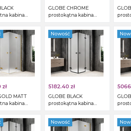
Syfony do zlewów
BLACK
GLOBE CHROME
GLOB
tna kabina
prostokątna kabina
prost
Pisuar
cowa
prysznicowa
prysz
00mm, wejście z
1200x1000mm, wejście z
1200x
ć
Nowość
Now
Skroplina
kło matowe
rogu, szkło matowe
rogu,
0
zł
5182.40
zł
5066
GOLD MATT
GLOBE BLACK
GLOB
tna kabina
prostokątna kabina
prost
cowa
prysznicowa
prysz
0mm, wejście z
1200x900mm, wejście z
1200x
ć
Nowość
Now
kło matowe
rogu, szkło matowe
rogu,