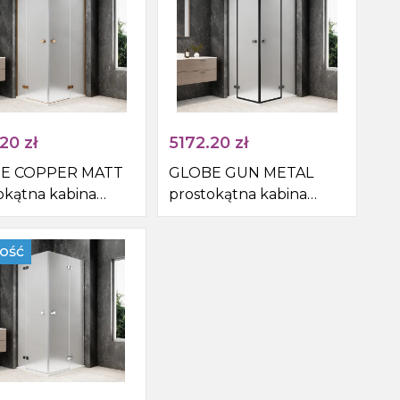
.20
zł
5172.20
zł
E COPPER MATT
GLOBE GUN METAL
okątna kabina
prostokątna kabina
nicowa
prysznicowa
800mm, wejście z
1100x800mm, wejście z
ość
 szkło matowe
rogu, szkło matowe