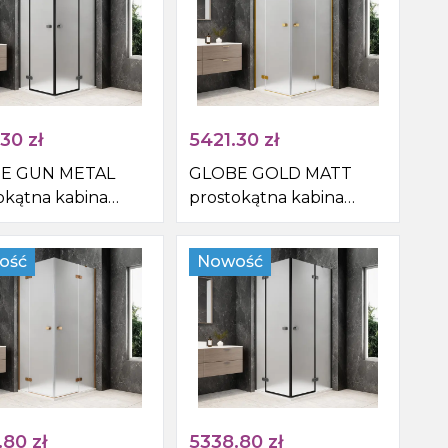
.30
zł
5421.30
zł
E GUN METAL
GLOBE GOLD MATT
okątna kabina
prostokątna kabina
nicowa
prysznicowa
1000mm, wejście z
1200x1000mm, wejście z
ość
Nowość
 szkło matowe
rogu, szkło matowe
.80
zł
5338.80
zł