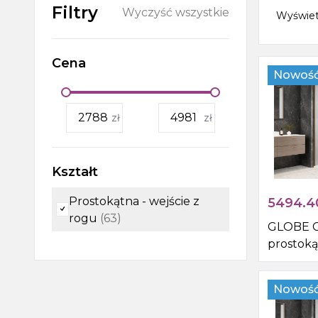
Filtry
Wyczyść wszystkie
Wyświe
Wanny, wanny z
hydromasażem, brodziki i
Cena
odpływy liniowe
Nowoś
Kabiny i drzwi prysznicowe,
boksy i parawany wannowe
zł
zł
Outlet
Kształt
Prostokątna - wejście z
5494.4
rogu
(
63
)
GLOBE 
prostoką
pryszni
1200x110
Nowoś
rogu, sz