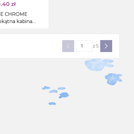
.40
zł
E CHROME
okątna kabina
nicowa
800mm, wejście z
 szkło matowe
z
5