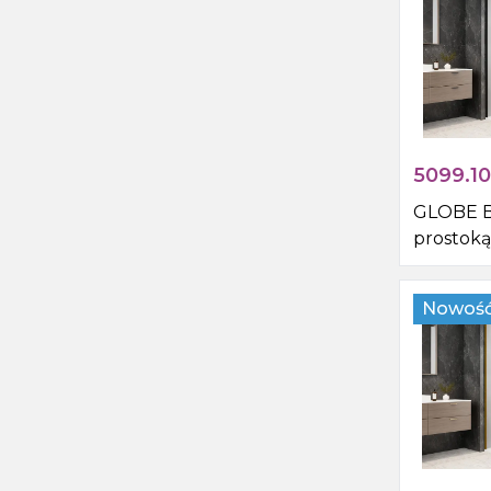
5099.10
GLOBE 
prostoką
pryszni
1100x900
Nowoś
rogu, sz