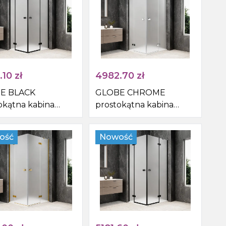
.10
zł
4982.70
zł
E BLACK
GLOBE CHROME
okątna kabina
prostokątna kabina
nicowa
prysznicowa
800mm, wejście z
1200x800mm, wejście z
ość
Nowość
 szkło matowe
rogu, szkło matowe