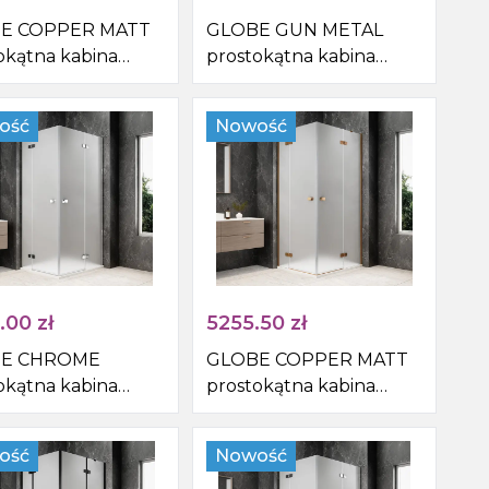
E COPPER MATT
GLOBE GUN METAL
okątna kabina
prostokątna kabina
nicowa
prysznicowa
900mm, wejście z
1200x900mm, wejście z
ość
Nowość
 szkło matowe
rogu, szkło matowe
.00
zł
5255.50
zł
E CHROME
GLOBE COPPER MATT
okątna kabina
prostokątna kabina
nicowa
prysznicowa
900mm, wejście z
1200x800mm, wejście z
ość
Nowość
 szkło matowe
rogu, szkło matowe