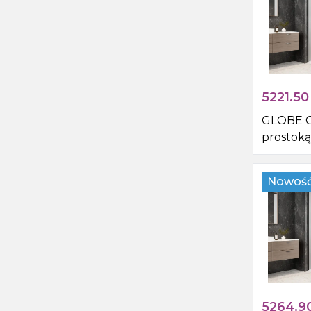
5221.50
GLOBE 
prostoką
pryszni
1200x110
Nowoś
rogu, sz
5264.9