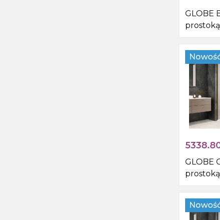
GLOBE 
prostoką
pryszni
1200x10
Nowoś
rogu, sz
5338.8
GLOBE 
prostoką
pryszni
1200x90
Nowoś
rogu, sz