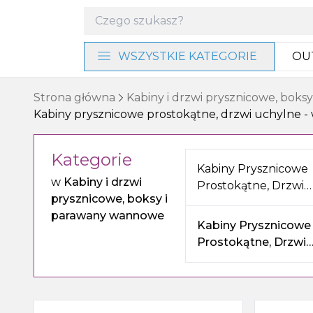
WSZYSTKIE KATEGORIE
OU
Materiały instalacyjne i
Strona główna
Kabiny i drzwi prysznicowe, bok
narzędzia
Kabiny prysznicowe prostokątne, drzwi uchylne - 
Baterie i program
prysznicowy
Kategorie
Kabiny Prysznicowe
w
Kabiny i drzwi
Prostokątne, Drzwi
Akcesoria łazienkowe
prysznicowe, boksy i
Przesuwne Ze Ścian
parawany wannowe
Boczną
Kabiny Prysznicowe
Umywalki, miski WC i bidety
Prostokątne, Drzwi
Uchylne - Wejście N
Ogrzewanie, wentylacja
Meble, lustra i oświetlenie