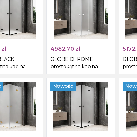
zł
4982.70
zł
5172
BLACK
GLOBE CHROME
GLOB
tna kabina
prostokątna kabina
prost
cowa
prysznicowa
prysz
mm, wejście z
1100x900mm, wejście z
1100x
ć
Nowość
Now
kło matowe
rogu, szkło matowe
rogu,