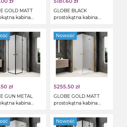
.00
zł
5181.60
zł
E GOLD MATT
GLOBE BLACK
okątna kabina
prostokątna kabina
nicowa
prysznicowa
1000mm, wejście z
1100x1000mm, wejście z
ość
Nowość
 szkło matowe
rogu, szkło matowe
.50
zł
5255.50
zł
E GUN METAL
GLOBE GOLD MATT
okątna kabina
prostokątna kabina
nicowa
prysznicowa
900mm, wejście z
1100x900mm, wejście z
ość
Nowość
 szkło matowe
rogu, szkło matowe