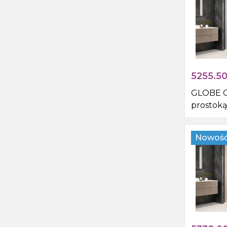
5255.5
GLOBE 
prostoką
pryszni
1200x80
Nowoś
rogu, sz