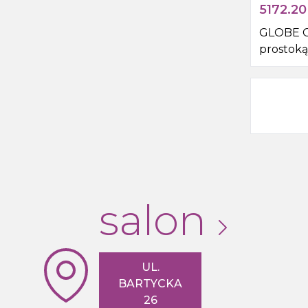
5172.20
GLOBE 
prostoką
pryszni
1100x800
rogu, sz
salon
UL.
BARTYCKA
26