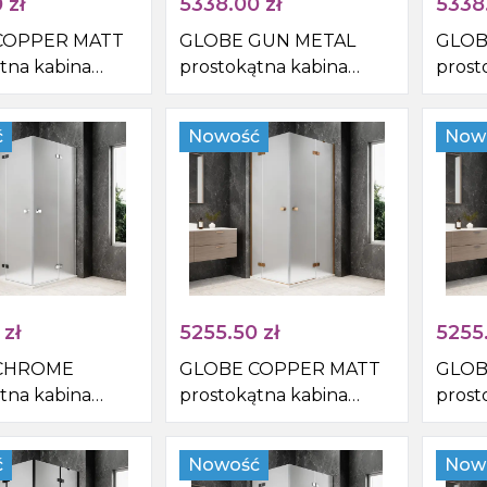
0
zł
5338.00
zł
5338
COPPER MATT
GLOBE GUN METAL
GLOB
tna kabina
prostokątna kabina
prost
cowa
prysznicowa
prysz
0mm, wejście z
1100x1000mm, wejście z
1100x
ć
Nowość
Now
kło matowe
rogu, szkło matowe
rogu,
zł
5255.50
zł
5255
CHROME
GLOBE COPPER MATT
GLOB
tna kabina
prostokątna kabina
prost
cowa
prysznicowa
prysz
0mm, wejście z
1100x900mm, wejście z
1100x
ć
Nowość
Now
kło matowe
rogu, szkło matowe
rogu,