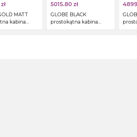
zł
5015.80
zł
4899
GOLD MATT
GLOBE BLACK
GLOB
tna kabina
prostokątna kabina
prost
cowa
prysznicowa
prysz
mm, wejście z
1100x800mm, wejście z
1100x
kło matowe
rogu, szkło matowe
rogu,