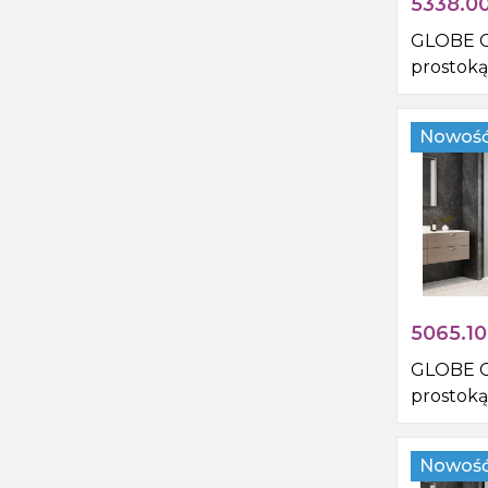
5338.0
GLOBE 
prostoką
pryszni
1100x100
Nowoś
rogu, sz
5065.10
GLOBE 
prostoką
pryszni
1100x100
Nowoś
rogu, sz