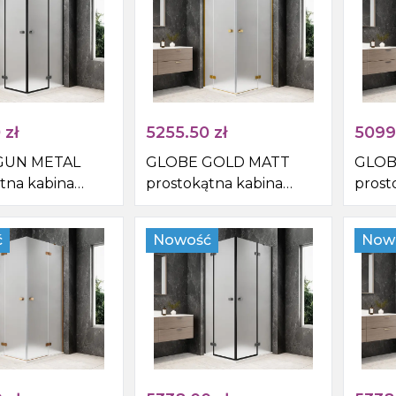
0
zł
5255.50
zł
5099
GUN METAL
GLOBE GOLD MATT
GLOB
tna kabina
prostokątna kabina
prost
cowa
prysznicowa
prysz
0mm, wejście z
1200x800mm, wejście z
1200x
ć
Nowość
Now
kło matowe
rogu, szkło matowe
rogu,