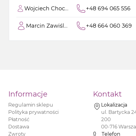
Syfony do zlewów
Wojciech Chocholski
+48 694 065 556
Pisuar
Marcin Zawiślak
+48 664 060 369
Skroplina
Informacje
Kontakt
Regulamin sklepu
Lokalizacja
Polityka prywatności
ul. Bartycka 2
Płatność
200
Dostawa
00-716
Warsz
Zwroty
Telefon