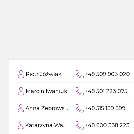
Podłączenie WC
Półki do zabudowy
Inny
Kabiny prysznicowe walk-in
Systemy przedścienne
Konsole pod umywalkę
Boksy prysznicowe
Narzędzia ręczne i akcesoria
Kompozycje meblowe
Wpusty podłogowe
Stoliki pod umywalkę
Zawory ogrodowe
Umywalka nablatowa
Piotr Jóźwiak
+48 509 903 020
Zlewozmywak akcesoria
Blaty pro SKA
Marcin Iwaniuk
+48 501 223 075
Brodziki akcesoria
Anna Żebrowska
+48 515 139 399
Uzdatnianie wody
Katarzyna Wawer
+48 600 338 223