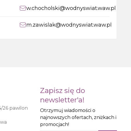
w.chocholski@wodnyswiat.waw.pl
m.zawislak@wodnyswiat.waw.pl
Zapisz się do
newsletter'a!
4/26 pawilon
Otrzymuj wiadomości o
najnowszych ofertach, zniżkach i
awa
promocjach!