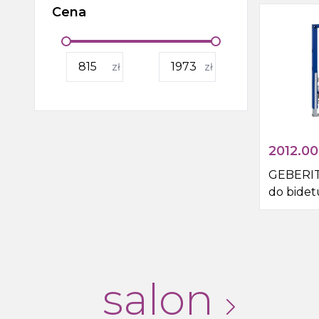
Cena
Wanny, wanny z
hydromasażem, brodziki i
odpływy liniowe
zł
zł
Kabiny i drzwi prysznicowe,
boksy i parawany wannowe
Outlet
2012.00
GEBERIT
do bidet
uniwers
salon