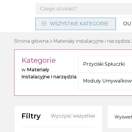
WSZYSTKIE KATEGORIE
OU
Materiały instalacyjne i
Strona główna
Materiały instalacyjne i narzędzia
narzędzia
Kategorie
Baterie i program
Przyciski Spłuczki
prysznicowy
w
Materiały
instalacyjne i narzędzia
Akcesoria łazienkowe
Moduły Umywalkow
Umywalki, miski WC i bidety
Ogrzewanie, wentylacja
Filtry
Wyczyść wszystkie
Wyświe
Meble, lustra i oświetlenie