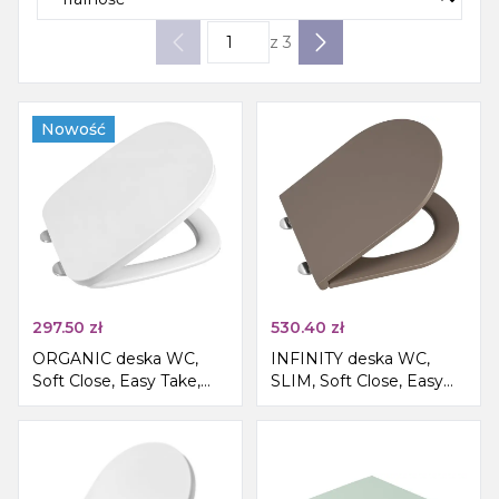
z
3
Nowość
297.50
zł
530.40
zł
ORGANIC deska WC,
INFINITY deska WC,
Soft Close, Easy Take,
SLIM, Soft Close, Easy
biały
Take, taupe