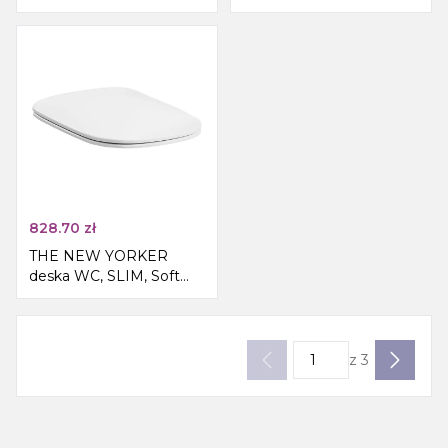
Close, biały/chrom
828.70
zł
THE NEW YORKER
deska WC, SLIM, Soft
Close, biały/chrom
z
3