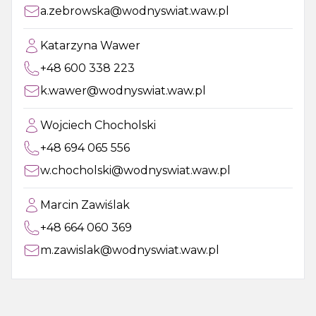
a.zebrowska@wodnyswiat.waw.pl
Katarzyna Wawer
+48 600 338 223
k.wawer@wodnyswiat.waw.pl
Wojciech Chocholski
+48 694 065 556
w.chocholski@wodnyswiat.waw.pl
Marcin Zawiślak
+48 664 060 369
m.zawislak@wodnyswiat.waw.pl