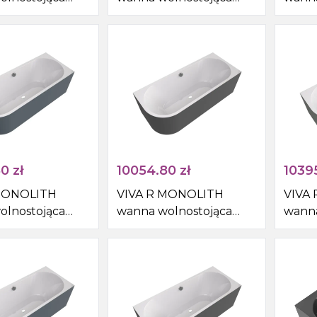
Syfony do zlewów
nna
przyścienna
przyś
0cm, biały/siena
160x75x60cm,
170x7
Pisuar
biały/carina
biały
Skroplina
80
zł
10054.80
zł
1039
MONOLITH
VIVA R MONOLITH
VIVA
olnostojąca
wanna wolnostojąca
wanna
nna
przyścienna
przyś
0cm, biały/siena
170x75x60cm,
180x
biały/carina
biały