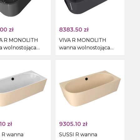
.00
zł
8383.50
zł
A R MONOLITH
VIVA R MONOLITH
 wolnostojąca
wanna wolnostojąca
cienna
przyścienna
5x60cm, szary
170x75x60cm, szary
10
zł
9305.10
zł
 R wanna
SUSSI R wanna