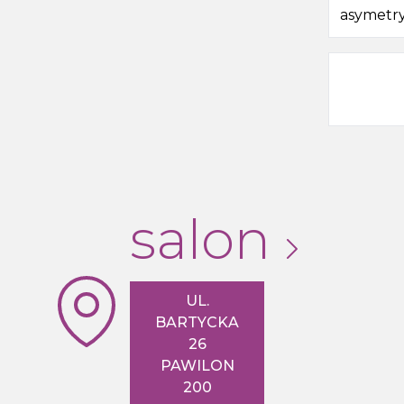
asymetr
170x90x4
salon
UL.
BARTYCKA
26
PAWILON
200