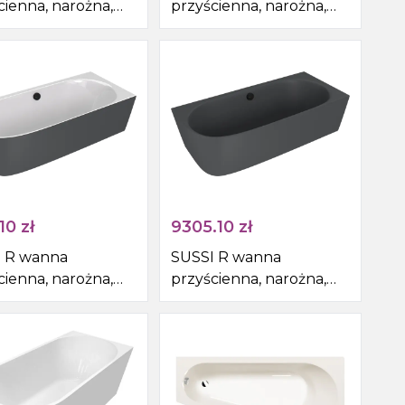
cienna, narożna,
przyścienna, narożna,
ozyt,
kompozyt,
0x50cm, biały/beż
160x70x50cm, beż mat
10
zł
9305.10
zł
 R wanna
SUSSI R wanna
cienna, narożna,
przyścienna, narożna,
ozyt,
kompozyt,
70x50cm,
160x70x50cm, antracyt
/antracyt mat
mat