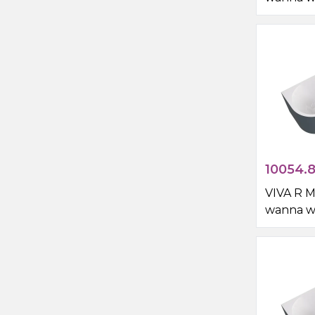
przyście
160x75x6
10054.
VIVA R 
wanna w
przyście
170x75x6