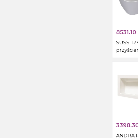
8531.10
SUSSI R
przyście
160x70x4
kompozyt
mat
3398.3
ANDRA 