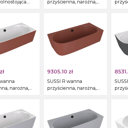
olnostojąca
przyścienna, narożna,
przyś
nna
kompozyt,
komp
0cm, szary
160x70x49,5cm, biały
160x7
mat
mat
zł
9305.10
zł
8531.
 wanna
SUSSI R wanna
SUSSI
nna, narożna,
przyścienna, narożna,
przyś
t,
kompozyt,
komp
50cm,
160x70x50cm, brązowy
160x
ązowy mat
mat
biały