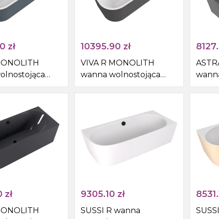
90
zł
10395.90
zł
8127
MONOLITH
VIVA R MONOLITH
ASTR
olnostojąca
wanna wolnostojąca
wanna
nna
przyścienna
przyś
0cm, biały/siena
180x75x60cm,
160x7
biały/carina
0
zł
9305.10
zł
8531.
MONOLITH
SUSSI R wanna
SUSSI