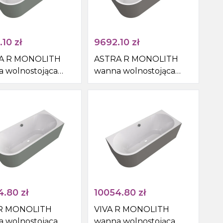
.10
zł
9692.10
zł
A R MONOLITH
ASTRA R MONOLITH
 wolnostojąca
wanna wolnostojąca
cienna
przyścienna
5x60cm,
160x75x60cm, biały/agila
/verde
4.80
zł
10054.80
zł
 R MONOLITH
VIVA R MONOLITH
 wolnostojąca
wanna wolnostojąca