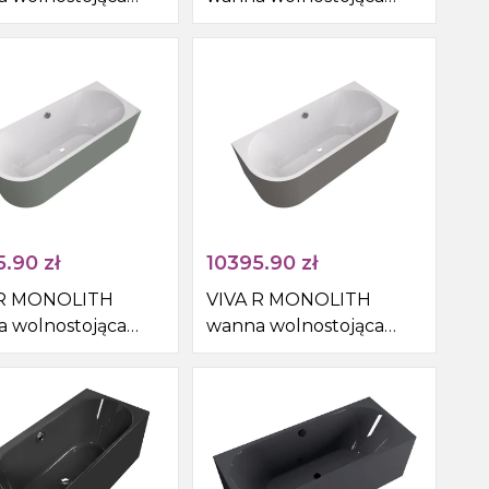
cienna
przyścienna
5x60cm,
170x75x60cm, biały/agila
/verde
5.90
zł
10395.90
zł
 R MONOLITH
VIVA R MONOLITH
 wolnostojąca
wanna wolnostojąca
cienna
przyścienna
75x60cm,
180x75x60cm, biały/agila
/verde