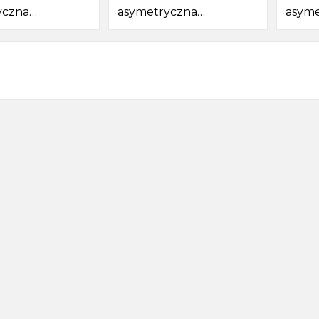
yczna
asymetryczna
asyme
5cm, ivory
180x90x45cm, ivory
175x8