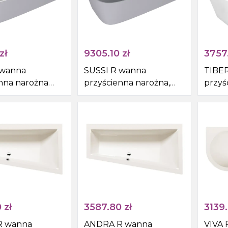
zł
9305.10
zł
3757
 wanna
SUSSI R wanna
TIBE
nna narożna
przyścienna narożna,
przyś
9,5cm,
kompozyt
150x7
, biały/szary
160x70x49,5cm, szary
mat
0
zł
3587.80
zł
3139
R wanna
ANDRA R wanna
VIVA 