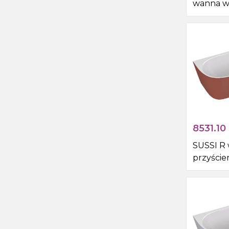
wanna w
przyście
180x75x6
8531.10
SUSSI R
przyście
kompozy
160x70x
biały/br