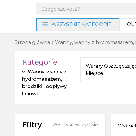
WSZYSTKIE KATEGORIE
OU
Materiały instalacyjne i
Strona główna
Wanny, wanny z hydromasażem, br
narzędzia
Kategorie
Baterie i program
Wanny Oszczędzają
prysznicowy
w
Wanny, wanny z
Miejsce
hydromasażem,
Akcesoria łazienkowe
brodziki i odpływy
liniowe
Umywalki, miski WC i bidety
Ogrzewanie, wentylacja
Filtry
Wyczyść wszystkie
Wyświe
Meble, lustra i oświetlenie