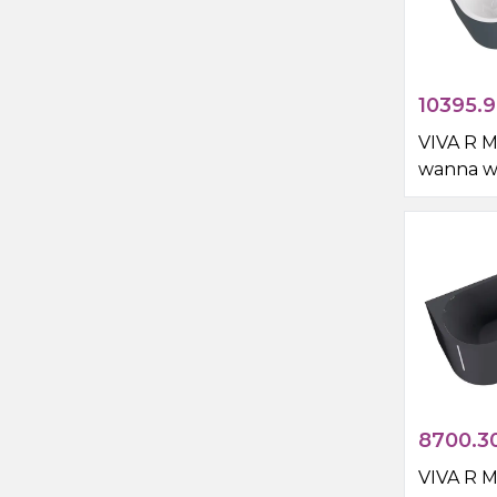
10395.
VIVA R 
wanna w
przyście
180x75x6
8700.3
VIVA R 