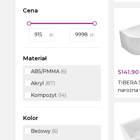
Cena
Wanny, wanny z
hydromasażem, brodziki i
odpływy liniowe
zł
zł
Kabiny i drzwi prysznicowe,
boksy i parawany wannowe
Materiał
Outlet
ABS/PMMA
(
6
)
5141.90
TIBERA 
Akryl
(
87
)
narożna 
Kompozyt
(
14
)
170x81cm
Kolor
Beżowy
(
6
)