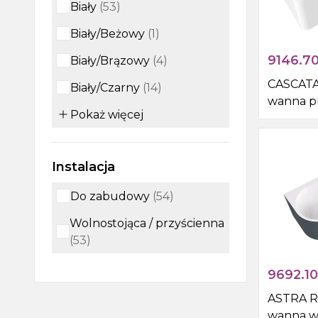
Biały
(
53
)
Biały/Beżowy
(
1
)
9146.7
Biały/Brązowy
(
4
)
CASCAT
Biały/Czarny
(
14
)
wanna p
Pokaż
więcej
180x80x
biała
Instalacja
Do zabudowy
(
54
)
Wolnostojąca / przyścienna
(
53
)
9692.10
ASTRA 
wanna w