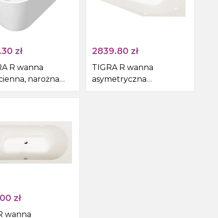
.30
zł
2839.80
zł
RA R wanna
TIGRA R wanna
cienna, narożna
asymetryczna
5cm, biały
170x80x46cm, prawa,
ivory
.00
zł
R wanna