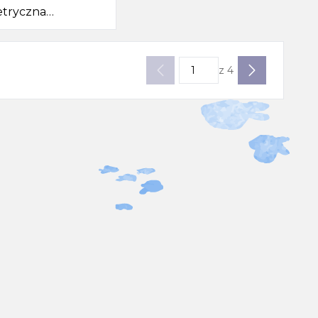
tryczna
0x47cm, ivory
z
4