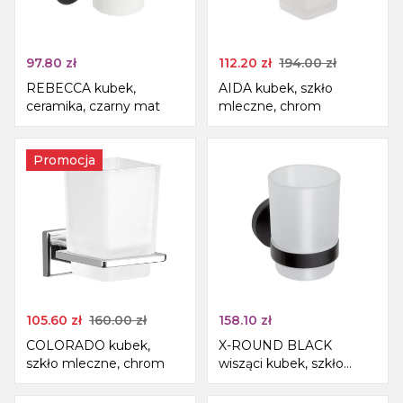
97.80
zł
112.20
zł
194.00
zł
REBECCA kubek,
AIDA kubek, szkło
ceramika, czarny mat
mleczne, chrom
Promocja
105.60
zł
160.00
zł
158.10
zł
COLORADO kubek,
X-ROUND BLACK
szkło mleczne, chrom
wisząci kubek, szkło
mleczne, czarny mat