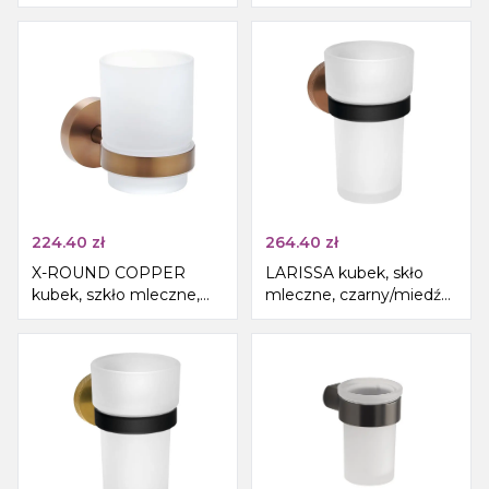
224.40
zł
264.40
zł
X-ROUND COPPER
LARISSA kubek, skło
kubek, szkło mleczne,
mleczne, czarny/miedź
szkło mleczne, miedź
mat
mat