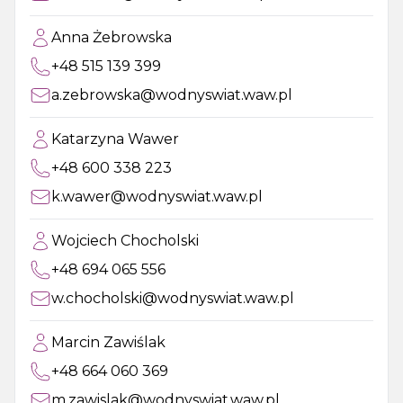
Anna Żebrowska
+48 515 139 399
a.zebrowska@wodnyswiat.waw.pl
Katarzyna Wawer
+48 600 338 223
k.wawer@wodnyswiat.waw.pl
Wojciech Chocholski
+48 694 065 556
w.chocholski@wodnyswiat.waw.pl
Marcin Zawiślak
+48 664 060 369
m.zawislak@wodnyswiat.waw.pl