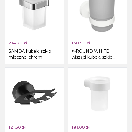
214.20
zł
130.90
zł
SAMOA kubek, szkło
X-ROUND WHITE
mleczne, chrom
wisząci kubek, szkło
mleczne, biały mat
121.50
zł
181.00
zł