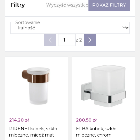
Filtry
Wyczyść wszystkie
POKAŻ
FILTRY
Sortowanie
z
2
214.20
zł
280.50
zł
PIRENEI kubek, szkło
ELBA kubek, szkło
mleczne, miedź mat
mleczne, chrom