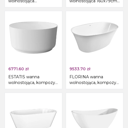
wolnostojąca
wolnostojąca 160x79cm,
170x76x56cm, solid
biały
surface, biały mat
6771.60
zł
9533.70
zł
ESTATIS wanna
FLORINA wanna
wolnostojąca, kompozyt,
wolnostojąca, kompozyt,
ø110x51cm, biały mat
170x80x61cm, biała