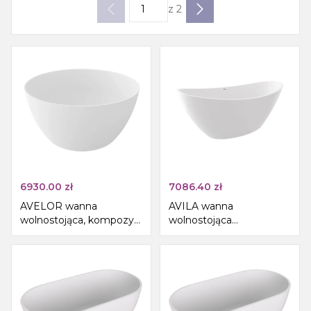
z
2
6930.00
zł
7086.40
zł
AVELOR wanna
AVILA wanna
wolnostojąca, kompozyt,
wolnostojąca
ø115x55cm, biały mat
180x87x65cm, biały