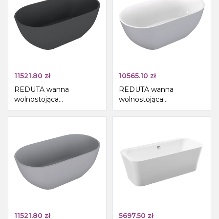
11521.80
zł
10565.10
zł
REDUTA wanna
REDUTA wanna
wolnostojąca
wolnostojąca
171x81x58cm, kompozyt,
171x81x58cm, kompozyt,
antracyt mat
biały/szary mat
11521.80
zł
5697.50
zł