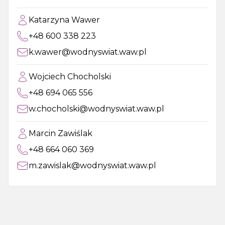
Katarzyna Wawer
+48 600 338 223
k.wawer@wodnyswiat.waw.pl
Wojciech Chocholski
+48 694 065 556
w.chocholski@wodnyswiat.waw.pl
Marcin Zawiślak
+48 664 060 369
m.zawislak@wodnyswiat.waw.pl