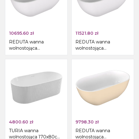
10695.60
zł
11521.80
zł
REDUTA wanna
REDUTA wanna
wolnostojąca
wolnostojąca
150x75x58cm, kompozyt,
171x81x58cm, kompozyt,
biały mat
biały mat
4800.60
zł
9798.30
zł
TURIA wanna
REDUTA wanna
wolnostojąca 170x80cm,
wolnostojąca