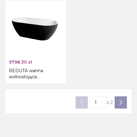
9798.30
zł
REDUTA wanna
wolnostojąca
150x75x58cm, kompozyt,
czarny/biały
z
2