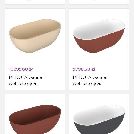
biały
150x75x58cm, kompozyt,
biały/beż mat
10695.60
zł
9798.30
zł
REDUTA wanna
REDUTA wanna
wolnostojąca
wolnostojąca
150x75x58cm, kompozyt,
150x75x58cm, kompozyt,
beż mat
biały/brązowy mat