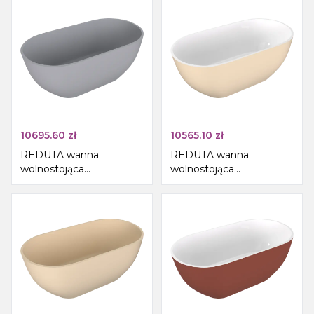
10695.60
zł
10565.10
zł
REDUTA wanna
REDUTA wanna
wolnostojąca
wolnostojąca
150x75x58cm, kompozyt,
171x81x58cm, kompozyt,
szary mat
biały/beż mat