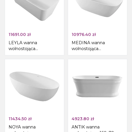
11691.00
zł
10976.40
zł
LEYLA wanna
MEDINA wanna
wolnostojąca
wolnostojąca
170x78x55cm, solid
165x70x52cm, solid
surface, biały mat
surface, biały mat
11434.50
zł
4923.80
zł
NOYA wanna
ANTIK wanna