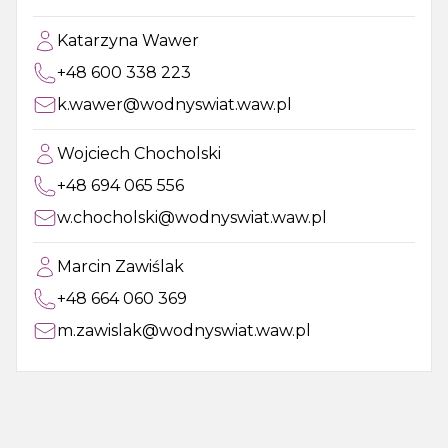
Katarzyna Wawer
+48 600 338 223
k.wawer@wodnyswiat.waw.pl
Wojciech Chocholski
+48 694 065 556
w.chocholski@wodnyswiat.waw.pl
Marcin Zawiślak
+48 664 060 369
m.zawislak@wodnyswiat.waw.pl