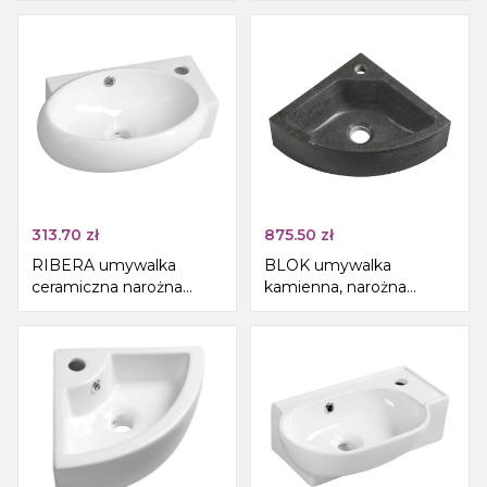
na baterię, biały
313.70
zł
875.50
zł
RIBERA umywalka
BLOK umywalka
ceramiczna narożna
kamienna, narożna
43x28,5 cm, otwór na
30x30cm, antracyt
baterię po prawej strony