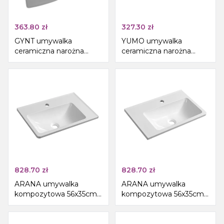
363.80
zł
327.30
zł
GYNT umywalka
YUMO umywalka
ceramiczna narożna
ceramiczna narożna
33x33 cm, biała
45x28cm, biały
828.70
zł
828.70
zł
ARANA umywalka
ARANA umywalka
kompozytowa 56x35cm,
kompozytowa 56x35cm,
biała, prawa
biała, lewa