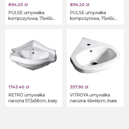
894.20
zł
894.20
zł
PULSE umywalka
PULSE umywalka
kompozytowa, 75x45cm,
kompozytowa, 75x45cm,
prawa, biała
lewa, biała
1743.40
zł
357.90
zł
RETRO umywalka
VITROYA umywalka
narożna 57,5x58cm, biały
narożna 46x46cm, biała