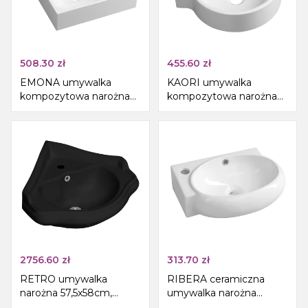
508.30
zł
455.60
zł
EMONA umywalka
KAORI umywalka
kompozytowa narożna
kompozytowa narożna
40x40cm, biały
38x38cm, biała
2756.60
zł
313.70
zł
RETRO umywalka
RIBERA ceramiczna
narożna 57,5x58cm,
umywalka narożna
czarny mat
43x28,5cm, lewy otwór