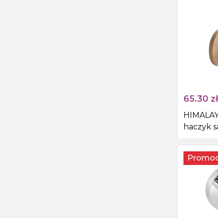
65.30
zł
HIMALAY
haczyk 
czarny/
Promoc