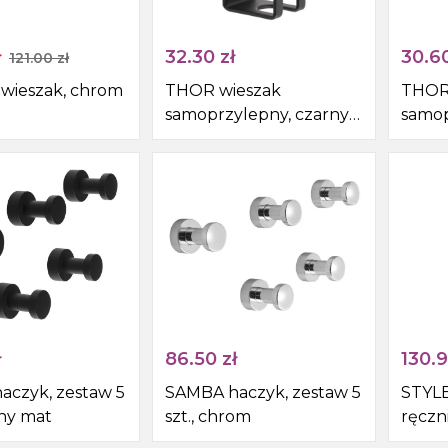
ł
32.30
zł
30.6
121.00
zł
wieszak, chrom
THOR wieszak
THOR
samoprzylepny, czarny
samop
mat
ł
86.50
zł
130.
aczyk, zestaw 5
SAMBA haczyk, zestaw 5
STYLE
rny mat
szt., chrom
ręczn
nierd