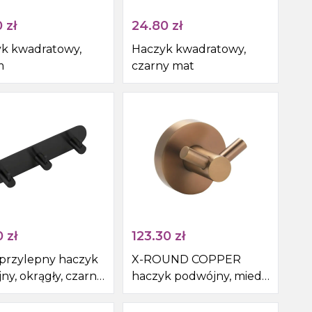
0
zł
24.80
zł
k kwadratowy,
Haczyk kwadratowy,
m
czarny mat
0
zł
123.30
zł
rzylepny haczyk
X-ROUND COPPER
ny, okrągły, czarny
haczyk podwójny, miedź
mat