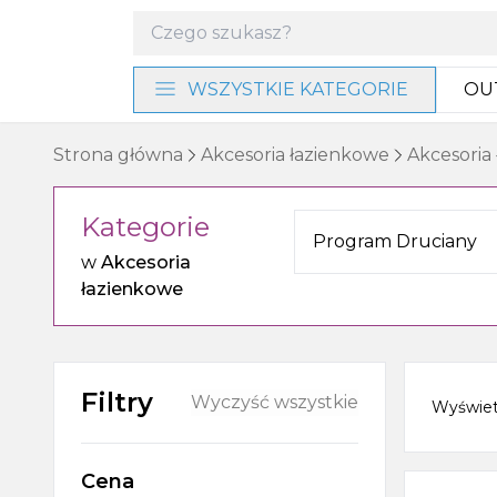
WSZYSTKIE KATEGORIE
OU
Materiały instalacyjne i
Strona główna
Akcesoria łazienkowe
Akcesoria
narzędzia
Kategorie
Baterie i program
Program Druciany
prysznicowy
w
Akcesoria
łazienkowe
Akcesoria łazienkowe
Umywalki, miski WC i bidety
Filtry
Wyczyść wszystkie
Wyświe
Ogrzewanie, wentylacja
Cena
Meble, lustra i oświetlenie