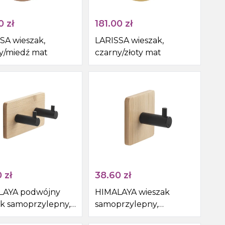
0
zł
181.00
zł
SA wieszak,
LARISSA wieszak,
y/miedź mat
czarny/złoty mat
0
zł
38.60
zł
LAYA podwójny
HIMALAYA wieszak
k samoprzylepny,
samoprzylepny,
ny/bambus
czarny/bambus