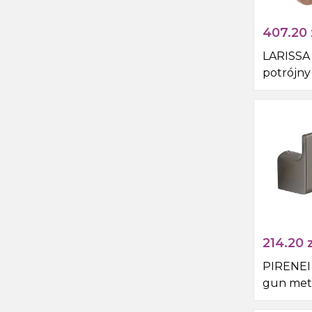
407.20
LARISSA
potrójny
czarny/m
214.20
z
PIRENEI 
gun met