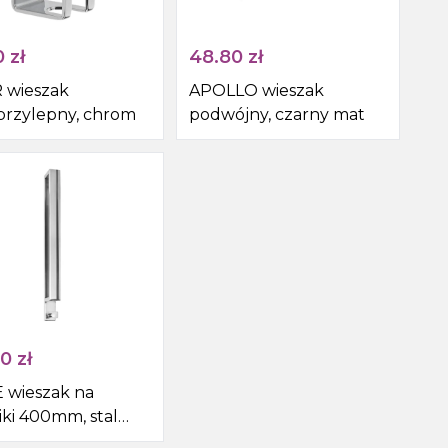
0
zł
48.80
zł
 wieszak
APOLLO wieszak
rzylepny, chrom
podwójny, czarny mat
90
zł
 wieszak na
iki 400mm, stal
zewna połysk