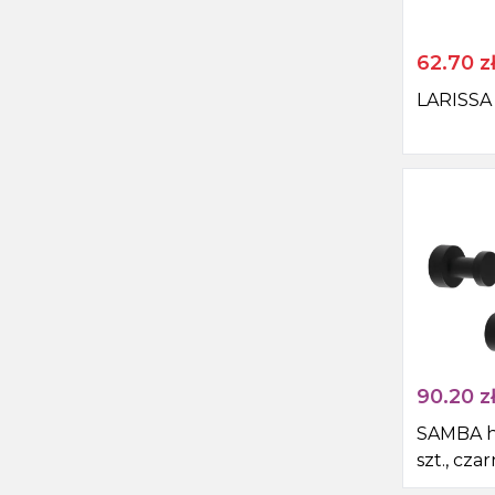
62.70
z
LARISSA 
90.20
z
SAMBA h
szt., cza