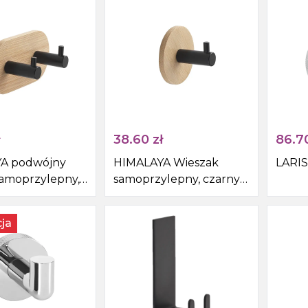
38.60
zł
86.7
A podwójny
HIMALAYA Wieszak
LARIS
samoprzylepny,
samoprzylepny, czarny
bambus
mat/bambus
ja