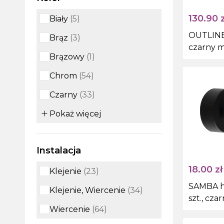
130.90
z
Biały
(
5
)
OUTLINE
Brąz
(
3
)
czarny 
Brązowy
(
1
)
Chrom
(
54
)
Czarny
(
33
)
Pokaż
więcej
Instalacja
18.00
zł
Klejenie
(
23
)
SAMBA h
Klejenie, Wiercenie
(
34
)
szt., cza
Wiercenie
(
64
)