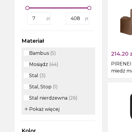
Wanny, wanny z
zł
zł
hydromasażem, brodziki i
odpływy liniowe
Kabiny i drzwi prysznicowe,
Materiał
boksy i parawany wannowe
Bambus
(
5
)
214.20
z
Outlet
PIRENEI 
Mosiądz
(
44
)
miedź m
Stal
(
3
)
Stal, Stop
(
1
)
Stal nierdzewna
(
26
)
Pokaż
więcej
Kolor