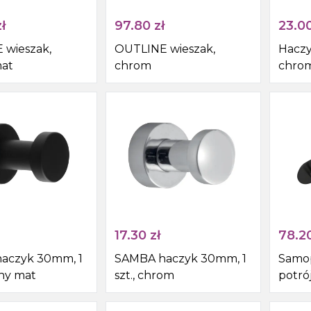
Podłączenie WC
Półki do zabudowy
Inny
ł
97.80
zł
23.0
Kabiny prysznicowe walk-in
Systemy przedścienne
Konsole pod umywalkę
 wieszak,
OUTLINE wieszak,
Haczy
mat
chrom
chro
Boksy prysznicowe
Narzędzia ręczne i akcesoria
Kompozycje meblowe
Wpusty podłogowe
Stoliki pod umywalkę
Zawory ogrodowe
Umywalka nablatowa
Zlewozmywak akcesoria
Blaty pro SKA
17.30
zł
78.2
Brodziki akcesoria
aczyk 30mm, 1
SAMBA haczyk 30mm, 1
Samop
rny mat
szt., chrom
potrój
Uzdatnianie wody
mat