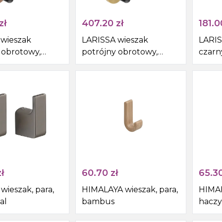
zł
407.20
zł
181.0
 wieszak
LARISSA wieszak
LARIS
 obrotowy,
potrójny obrotowy,
czarn
iedź mat
czarny/złoty mat
ł
60.70
zł
65.3
wieszak, para,
HIMALAYA wieszak, para,
HIMA
al
bambus
haczy
czar