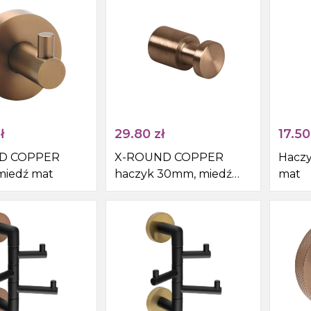
Syfony do zlewów
Pisuar
Skroplina
ł
29.80
zł
17.50
D COPPER
X-ROUND COPPER
Haczy
miedź mat
haczyk 30mm, miedź
mat
mat