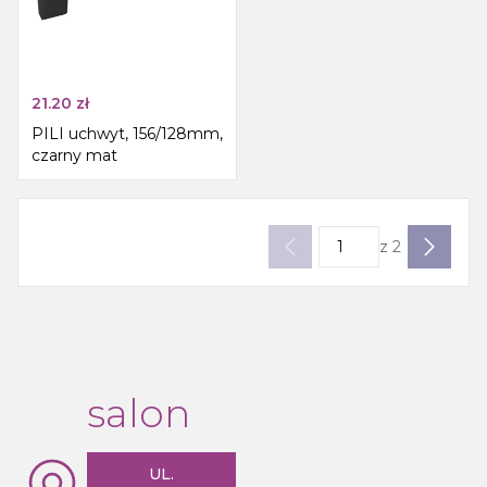
21.20
zł
PILI uchwyt, 156/128mm,
czarny mat
z
2
salon
UL.