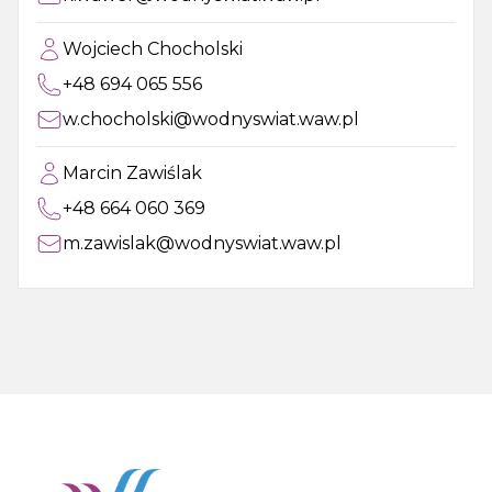
Wojciech Chocholski
+48 694 065 556
w.chocholski@wodnyswiat.waw.pl
Marcin Zawiślak
+48 664 060 369
m.zawislak@wodnyswiat.waw.pl