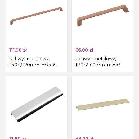
111.00
zł
66.00
zł
Uchwyt metalowy,
Uchwyt metalowy,
340,5/320mm, miedź
180,5/160mm, miedź
mat
mat
13.80
zł
43.00
zł