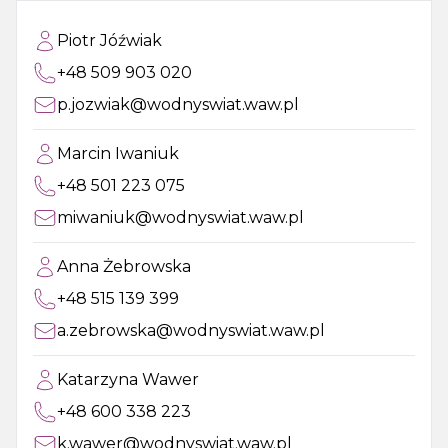
Piotr Jóźwiak
+48 509 903 020
p.jozwiak@wodnyswiat.waw.pl
Marcin Iwaniuk
+48 501 223 075
miwaniuk@wodnyswiat.waw.pl
Anna Żebrowska
+48 515 139 399
a.zebrowska@wodnyswiat.waw.pl
Katarzyna Wawer
+48 600 338 223
k.wawer@wodnyswiat.waw.pl