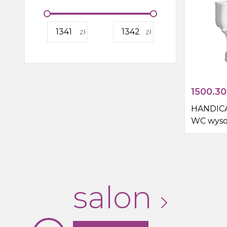
Wanny, wanny z
zł
zł
hydromasażem, brodziki i
odpływy liniowe
Kabiny i drzwi prysznicowe,
boksy i parawany wannowe
1500.30
Outlet
HANDIC
WC wysok
odpływ 
salon