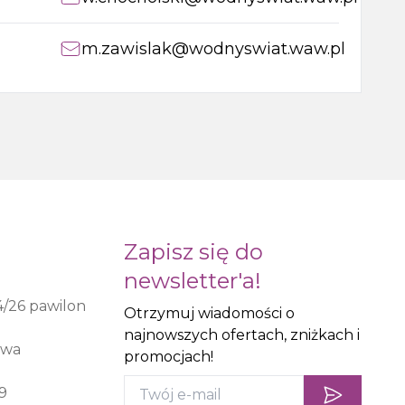
m.zawislak@wodnyswiat.waw.pl
Zapisz się do
newsletter'a!
4/26 pawilon
Otrzymuj wiadomości o
najnowszych ofertach, zniżkach i
awa
promocjach!
9