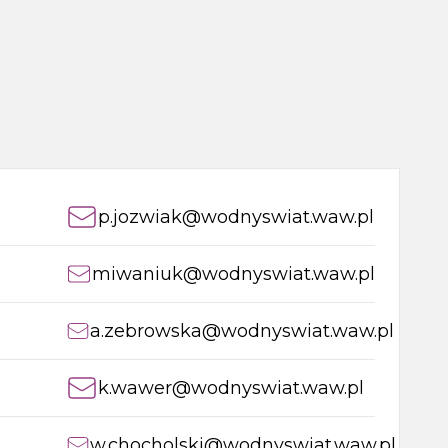
p.jozwiak@wodnyswiat.waw.pl
miwaniuk@wodnyswiat.waw.pl
a.zebrowska@wodnyswiat.waw.pl
k.wawer@wodnyswiat.waw.pl
w.chocholski@wodnyswiat.waw.pl