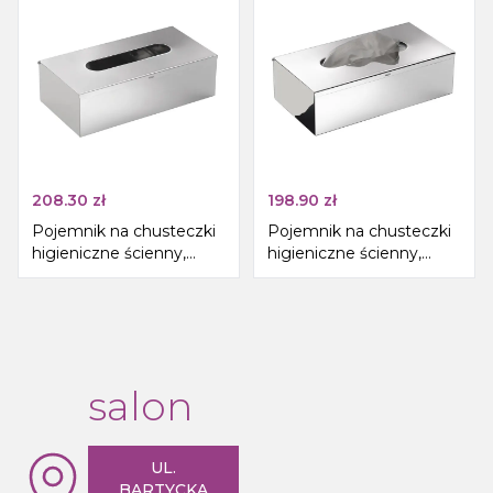
208.30
zł
198.90
zł
Pojemnik na chusteczki
Pojemnik na chusteczki
higieniczne ścienny,
higieniczne ścienny,
250x75x130 mm, stal
250x75x130 mm, stal
nierdzewna mat
nierdzewna polerowana
salon
UL.
BARTYCKA