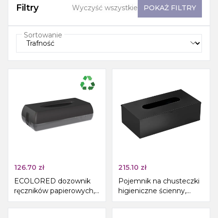
Filtry
Wyczyść wszystkie
POKAŻ
FILTRY
Sortowanie
126.70
zł
215.10
zł
ECOLORED dozownik
Pojemnik na chusteczki
ręczników papierowych,
higieniczne ścienny,
27x13x7cm, ABS, czarny
250x75x130 mm, czarny
mat
mat