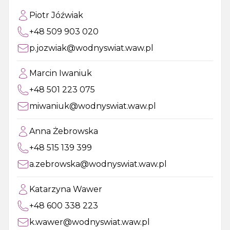
Piotr Jóźwiak
+48 509 903 020
p.jozwiak@wodnyswiat.waw.pl
Marcin Iwaniuk
+48 501 223 075
miwaniuk@wodnyswiat.waw.pl
Anna Żebrowska
+48 515 139 399
a.zebrowska@wodnyswiat.waw.pl
Katarzyna Wawer
+48 600 338 223
k.wawer@wodnyswiat.waw.pl