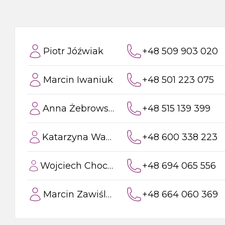
Syfony do zlewów
Pisuar
Piotr Jóźwiak
+48 509 903 020
Skroplina
Marcin Iwaniuk
+48 501 223 075
Anna Żebrowska
+48 515 139 399
Katarzyna Wawer
+48 600 338 223
Wojciech Chocholski
+48 694 065 556
Marcin Zawiślak
+48 664 060 369