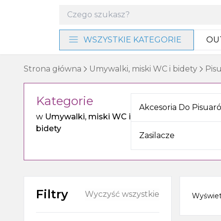
WSZYSTKIE KATEGORIE
OU
Materiały instalacyjne i
Strona główna
Umywalki, miski WC i bidety
Pis
narzędzia
Kategorie
Baterie i program
Akcesoria Do Pisuar
prysznicowy
w
Umywalki, miski WC i
bidety
Akcesoria łazienkowe
Zasilacze
Umywalki, miski WC i bidety
Ogrzewanie, wentylacja
Filtry
Wyczyść wszystkie
Wyświe
Meble, lustra i oświetlenie