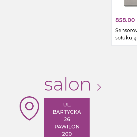
858.00
Sensoro
spłukują
6V DC, s
mat
salon
UL.
BARTYCKA
26
PAWILON
200