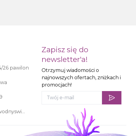
Zapisz się do
newsletter'a!
4/26 pawilon
Otrzymuj wiadomości o
najnowszych ofertach, zniżkach i
awa
promocjach!
9
bartycka54@wodnyswiat.waw.pl