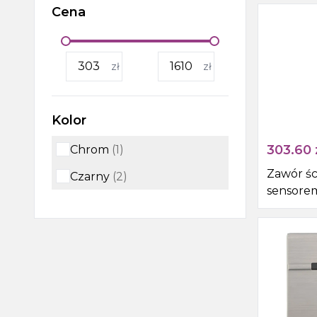
Cena
Wanny, wanny z
hydromasażem, brodziki i
odpływy liniowe
zł
zł
Kabiny i drzwi prysznicowe,
boksy i parawany wannowe
Kolor
Outlet
303.60
Chrom
(
1
)
Zawór śc
Czarny
(
2
)
sensorem
DC (4xA