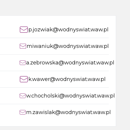
p.jozwiak@wodnyswiat.waw.pl
miwaniuk@wodnyswiat.waw.pl
a.zebrowska@wodnyswiat.waw.pl
k.wawer@wodnyswiat.waw.pl
w.chocholski@wodnyswiat.waw.pl
m.zawislak@wodnyswiat.waw.pl