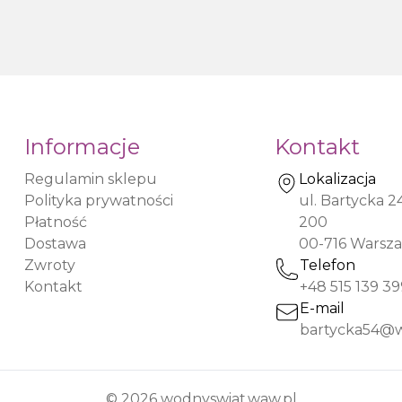
Informacje
Kontakt
Regulamin sklepu
Lokalizacja
Polityka prywatności
ul. Bartycka 2
Płatność
200
Dostawa
00-716
Warsz
Zwroty
Telefon
Kontakt
+48 515 139 39
E-mail
©
2026
wodnyswiat.waw.pl