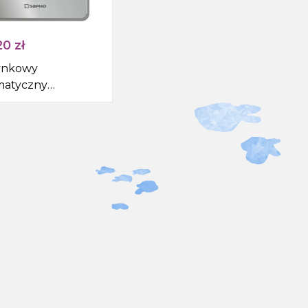
20
zł
ynkowy
matyczny
iwacz do pisuaru
DC, stal nierdzewna