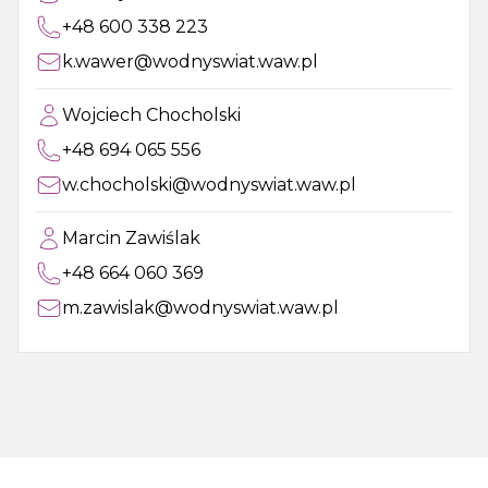
+48 600 338 223
k.wawer@wodnyswiat.waw.pl
Wojciech Chocholski
+48 694 065 556
w.chocholski@wodnyswiat.waw.pl
Marcin Zawiślak
+48 664 060 369
m.zawislak@wodnyswiat.waw.pl