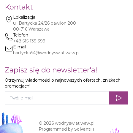
Kontakt
Lokalizacja
ul. Bartycka 24/26 pawilon 200
00-716
Warszawa
Telefon
+48 515 139 399
E-mail
bartycka54@wodnyswiat.waw.pl
Zapisz się do newsletter'a!
Otrzymuj wiadomości o najnowszych ofertach, zniżkach i
promocjach!
©
2026
wodnyswiat.waw.pl
Programmed by
SolvantIT