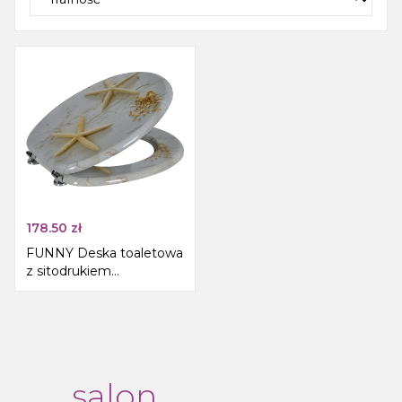
178.50
zł
FUNNY Deska toaletowa
z sitodrukiem
rozgwiazda, biały
salon