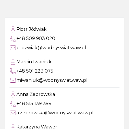
Piotr Jóźwiak
+48 509 903 020
p.jozwiak@wodnyswiat.waw.pl
Marcin Iwaniuk
+48 501 223 075
miwaniuk@wodnyswiat.waw.pl
Anna Żebrowska
+48 515 139 399
a.zebrowska@wodnyswiat.waw.pl
Katarzyna Wawer