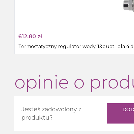
612.80
zł
Termostatyczny regulator wody, 1&quot;, dla 4
opinie o prod
Jesteś zadowolony z
DOD
produktu?