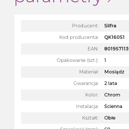
Producent:
Silfra
Kod producenta:
QK16051
EAN:
80195711
Opakowanie (szt.)
:
1
Materiał
:
Mosiądz
Gwarancja
:
2 lata
Kolor
:
Chrom
Instalacja
:
Ścienna
Kształt
:
Obłe