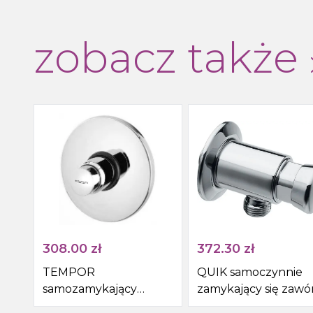
zobacz także
308.00
zł
372.30
zł
TEMPOR
QUIK samoczynnie
samozamykający
zamykający się zawó
podtynkowy zawór
prysznicowy, ścienny