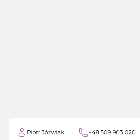
prysznicowy z
podtynkowy, chrom
regulacją temperatury,
chrom
Piotr Jóźwiak
+48 509 903 020