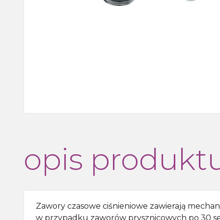
Wanny, wanny z
hydromasażem, brodziki i
odpływy liniowe
Kabiny i drzwi prysznicowe,
boksy i parawany wannowe
Outlet
opis produkt
Zawory czasowe ciśnieniowe zawierają mechan
w przypadku zaworów prysznicowych po 30 sek