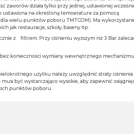
Podłączenie WC
Półki do zabudowy
Inny
ść zaworów działa tylko przy jednej, ustawionej wcześni
 ustawiona na określoną temoerature za pomocą
Kabiny prysznicowe walk-in
Systemy przedścienne
Konsole pod umywalkę
 z dla wielu punktów poboru TMTCOM). Ma wykorzystani
h jak restauracje, szkoły, baseny itp.
Boksy prysznicowe
Narzędzia ręczne i akcesoria
Kompozycje meblowe
nie z filtrem. Przy ciśnieniu wyższym niż 3 Bar zalec
Wpusty podłogowe
Stoliki pod umywalkę
i bez konieczności wymiany wewnętrznego mechanizmu
Zawory ogrodowe
Umywalka nablatowa
ielokrotnego użytku należy uwzględnić straty ciśnienia
ie musi być wystarczająco wysokie, aby zapewnić osiągnię
Zlewozmywak akcesoria
Blaty pro SKA
tkich punktów poboru.
Brodziki akcesoria
Uzdatnianie wody