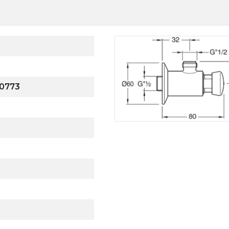
Syfony do zlewów
Pisuar
Skroplina
30773