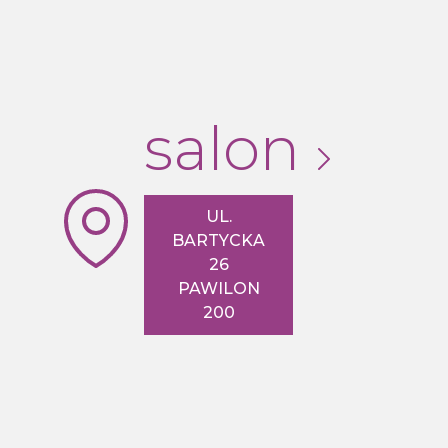
prysznicowy, chrom
chrom
salon
UL.
BARTYCKA
26
PAWILON
200