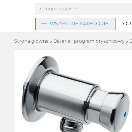
WSZYSTKIE KATEGORIE
OU
Materiały instalacyjne i
Strona główna
Baterie i program prysznicowy
B
narzędzia
Baterie i program
prysznicowy
Akcesoria łazienkowe
Umywalki, miski WC i bidety
Ogrzewanie, wentylacja
Meble, lustra i oświetlenie