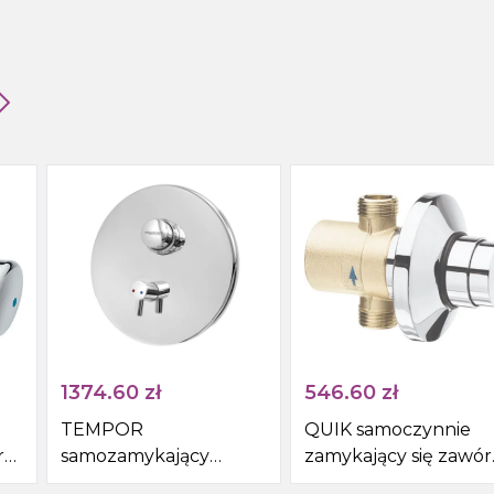
1374.60
zł
546.60
zł
TEMPOR
QUIK samoczynnie
r
samozamykający
zamykający się zawór
,
podtynkowy zawór
pryszniciowy,