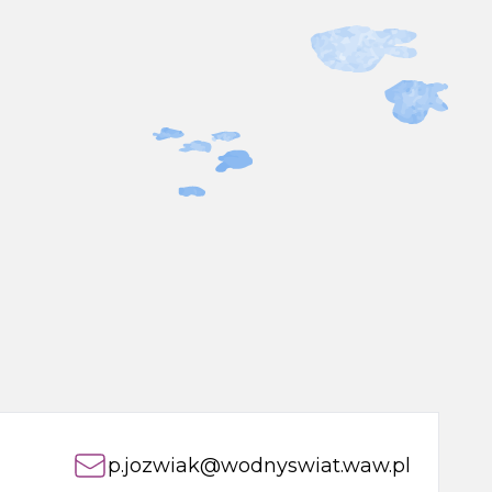
p.jozwiak@wodnyswiat.waw.pl