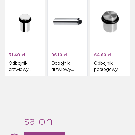
71.40
zł
96.10
zł
64.60
zł
Odbojnik
Odbojnik
Odbojnik
drzwiowy
drzwiowy
podłogowy
podłogowy
ścienny
25x30mm, stal
25x30mm,
18x80mm,
nierdzewna
chrom
chrom
mat
salon