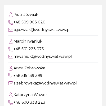
Piotr Jóźwiak
+48 509 903 020
p.jozwiak@wodnyswiat.waw.pl
Marcin Iwaniuk
+48 501 223 075
miwaniuk@wodnyswiat.waw.pl
Anna Żebrowska
+48 515 139 399
a.zebrowska@wodnyswiat.waw.pl
Katarzyna Wawer
+48 600 338 223