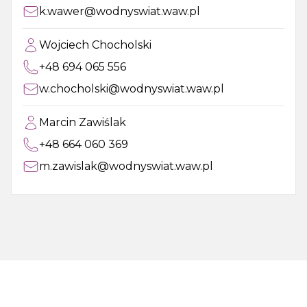
k.wawer@wodnyswiat.waw.pl
Wojciech Chocholski
+48 694 065 556
w.chocholski@wodnyswiat.waw.pl
Marcin Zawiślak
+48 664 060 369
m.zawislak@wodnyswiat.waw.pl