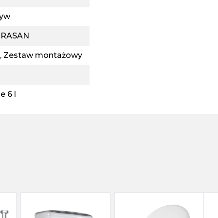
ływ
ERASAN
, Zestaw montażowy
e 6 l