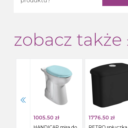
produktu?
zobacz także
1005.50
zł
1776.50
zł
HANDICAP misa do
RETRO spłuczka