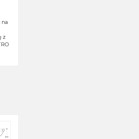
 na
ę z
ETRO