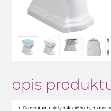
Wanny, wanny z
hydromasażem, brodziki i
odpływy liniowe
Kabiny i drzwi prysznicowe,
boksy i parawany wannowe
Outlet
opis produkt
Do montażu należy dokupić śruby do moco