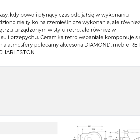
Podłączenie WC
Półki do zabudowy
Inny
y, kdy powoli płynący czas odbijał się w wykonaniu
Kabiny prysznicowe walk-in
Systemy przedścienne
Konsole pod umywalkę
iono nie tylko na rzemieślnicze wykonanie, ale również
nętrzu urządzonym w stylu retro, ale również w
Boksy prysznicowe
su i przepychu. Ceramika retro wspaniale komponuje si
Narzędzia ręczne i akcesoria
Kompozycje meblowe
nia atmosfery polecamy akcesoria DIAMOND, meble R
 CHARLESTON.
Wpusty podłogowe
Stoliki pod umywalkę
Zawory ogrodowe
Umywalka nablatowa
Zlewozmywak akcesoria
Blaty pro SKA
Brodziki akcesoria
Uzdatnianie wody