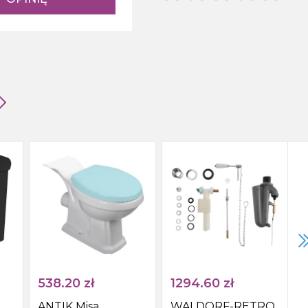
538.20
zł
1294.60
zł
ANTIK Misa
WALDORF-RETRO