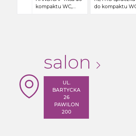
kompaktu WC,
do kompaktu WC
dolny odpływ,
czarny mat
36,5x67,2cm, biały
salon
UL.
BARTYCKA
26
PAWILON
200