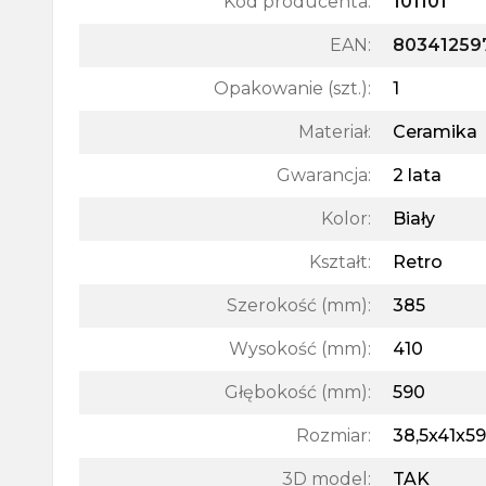
Kod producenta:
101101
EAN:
80341259
Opakowanie (szt.)
:
1
Materiał
:
Ceramika
Gwarancja
:
2 lata
Kolor
:
Biały
Kształt
:
Retro
Szerokość (mm)
:
385
Wysokość (mm)
:
410
Głębokość (mm)
:
590
Rozmiar
:
38,5x41x5
3D model
:
TAK