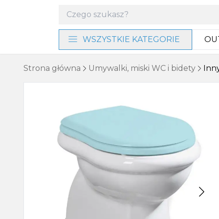
WSZYSTKIE KATEGORIE
OU
Materiały instalacyjne i
Strona główna
Umywalki, miski WC i bidety
Inn
narzędzia
Baterie i program
prysznicowy
Akcesoria łazienkowe
Umywalki, miski WC i bidety
Ogrzewanie, wentylacja
Meble, lustra i oświetlenie