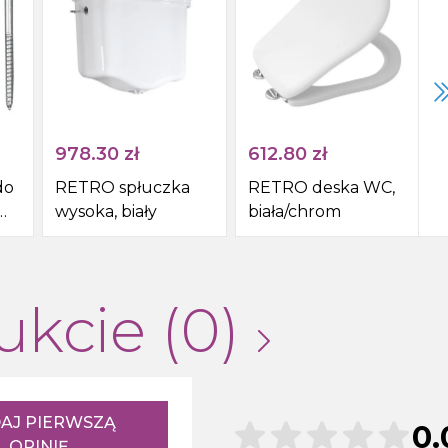
978.30
zł
612.80
zł
do
RETRO spłuczka
RETRO deska WC,
wysoka, biały
biała/chrom
,
ukcie (0)
AJ PIERWSZĄ
0.
OPINIĘ