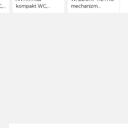
,
kompakt WC,
mechanizm
35x72 cm, biała
spłukujący z
łańcuszkiem,
chrom