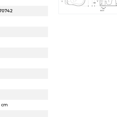
Syfony do zlewów
70742
Pisuar
Skroplina
9 cm