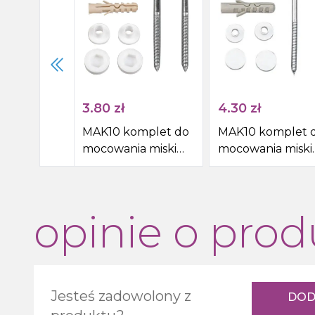
3.80
zł
4.30
zł
MAK10 komplet do
MAK10 komplet 
mocowania miski
mocowania miski
WC, Śruba 6,0x70,
WC, śruba 6,0x80
biały
biały
opinie o prod
Jesteś zadowolony z
DOD