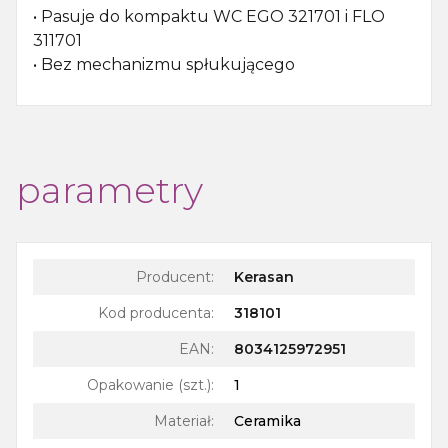
• Pasuje do kompaktu WC EGO 321701 i FLO
311701
• Bez mechanizmu spłukującego
parametry
Producent:
Kerasan
Kod producenta:
318101
EAN:
8034125972951
Opakowanie (szt.)
:
1
Materiał
:
Ceramika