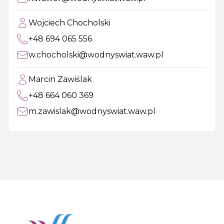
Wojciech Chocholski
+48 694 065 556
w.chocholski@wodnyswiat.waw.pl
Marcin Zawiślak
+48 664 060 369
m.zawislak@wodnyswiat.waw.pl