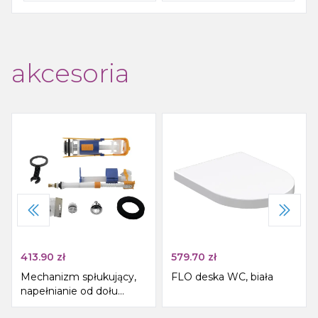
akcesoria
413.90
zł
579.70
zł
Mechanizm spłukujący,
FLO deska WC, biała
napełnianie od dołu
1/2&quot;, chrom