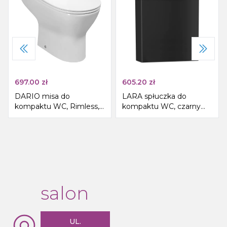
697.00
zł
605.20
zł
DARIO misa do
LARA spłuczka do
kompaktu WC, Rimless,
kompaktu WC, czarny
62,5x36cm, odpływ
mat
poziomy/pionowy, biały
salon
UL.