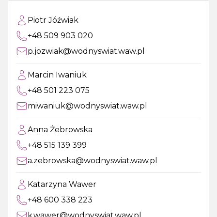
Piotr Jóźwiak
+48 509 903 020
p.jozwiak@wodnyswiat.waw.pl
Marcin Iwaniuk
+48 501 223 075
miwaniuk@wodnyswiat.waw.pl
Anna Żebrowska
+48 515 139 399
a.zebrowska@wodnyswiat.waw.pl
Katarzyna Wawer
+48 600 338 223
k.wawer@wodnyswiat.waw.pl