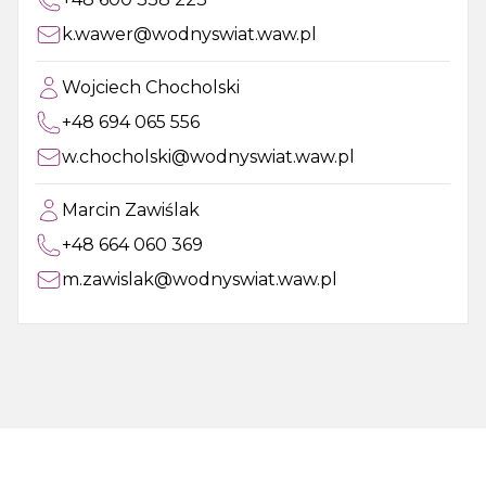
k.wawer@wodnyswiat.waw.pl
Wojciech Chocholski
+48 694 065 556
w.chocholski@wodnyswiat.waw.pl
Marcin Zawiślak
+48 664 060 369
m.zawislak@wodnyswiat.waw.pl