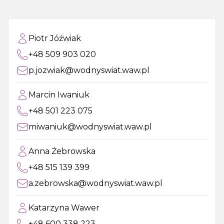
Piotr Jóźwiak
+48 509 903 020
p.jozwiak@wodnyswiat.waw.pl
Marcin Iwaniuk
+48 501 223 075
miwaniuk@wodnyswiat.waw.pl
Anna Żebrowska
+48 515 139 399
a.zebrowska@wodnyswiat.waw.pl
Katarzyna Wawer
+48 600 338 223