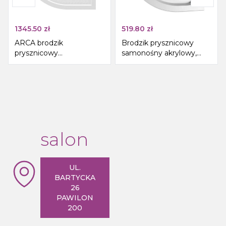
1345.50
zł
519.80
zł
ARCA brodzik
Brodzik prysznicowy
prysznicowy
samonośny akrylowy,
kompozytowy,
półokrągły 80x80x15cm
półokrągły 100x100cm,
R550
salon
UL.
BARTYCKA
26
PAWILON
200