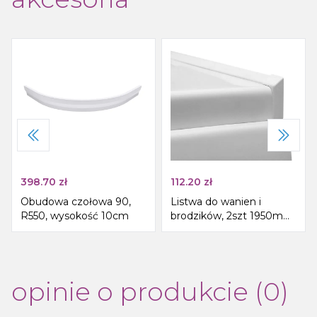
398.70
zł
112.20
zł
Obudowa czołowa 90,
Listwa do wanien i
R550, wysokość 10cm
brodzików, 2szt 1950mm,
2szt łącznik narożny, 2szt
zaślepka, biały
opinie o produkcie (0)