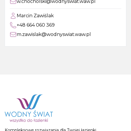
w.chocholski@wodnyswiat.waw.pl
Marcin Zawiślak
+48 664 060 369
m.zawislak@wodnyswiat.waw.pl
Kompleksowe rozwiązania dla Twojej łazienki.