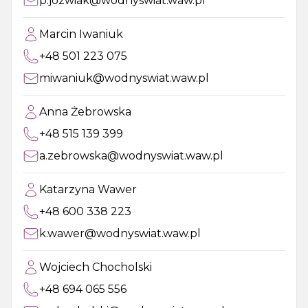
p.jozwiak@wodnyswiat.waw.pl
Marcin Iwaniuk
+48 501 223 075
miwaniuk@wodnyswiat.waw.pl
Anna Żebrowska
+48 515 139 399
a.zebrowska@wodnyswiat.waw.pl
Katarzyna Wawer
+48 600 338 223
k.wawer@wodnyswiat.waw.pl
Wojciech Chocholski
+48 694 065 556