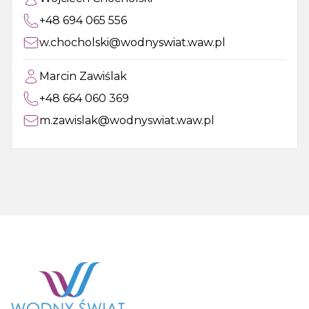
+48 694 065 556
w.chocholski@wodnyswiat.waw.pl
Marcin Zawiślak
+48 664 060 369
m.zawislak@wodnyswiat.waw.pl