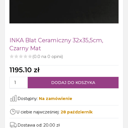
INKA Blat Ceramiczny 32x35,5cm,
Czarny Mat
(
0.0
na
0
opinii)
1195.10
zł
DODAJ DO KOSZYKA
Dostępny:
Na zamówienie
U ciebie najwcześniej:
28
październik
Dostawa od:
20.00
zł