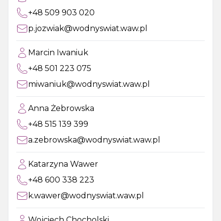
+48 509 903 020
p.jozwiak@wodnyswiat.waw.pl
Marcin Iwaniuk
+48 501 223 075
miwaniuk@wodnyswiat.waw.pl
Anna Żebrowska
+48 515 139 399
a.zebrowska@wodnyswiat.waw.pl
Katarzyna Wawer
+48 600 338 223
k.wawer@wodnyswiat.waw.pl
Wojciech Chocholski