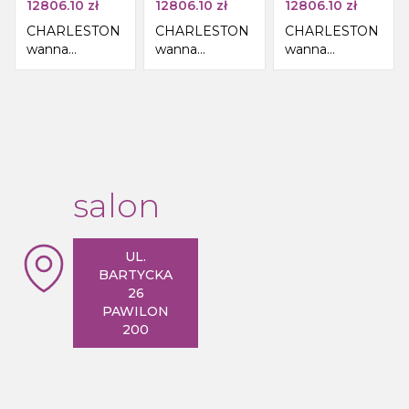
12806.10
zł
12806.10
zł
12806.10
zł
CHARLESTON
CHARLESTON
CHARLESTON
wanna
wanna
wanna
wolnostojąca
wolnostojąca
wolnostojąca
188x83x69cm,
188x83x69cm,
188x83x69cm,
nogi chrom,
nogi białe,
nogi brąz,
czarno/biała
czarno/biała
czarno/biała
salon
UL.
BARTYCKA
26
PAWILON
200