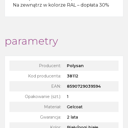
Na zewnątrz w kolorze RAL – dopłata 30%
parametry
Producent:
Polysan
Kod producenta:
38112
EAN:
8590729039594
Opakowanie (szt.)
:
1
Materiał
:
Gelcoat
Gwarancja
:
2 lata
Kolor
:
Biały/nogi białe