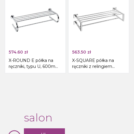
574.60
zł
563.50
zł
X-ROUND E półka na
X-SQUARE półka na
ręczniki, typu U, 600mm,
ręczniki z relingiem
chrom
650x155x255mm, chrom
salon