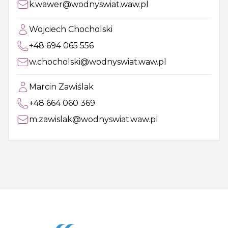
k.wawer@wodnyswiat.waw.pl
Wojciech Chocholski
+48 694 065 556
w.chocholski@wodnyswiat.waw.pl
Marcin Zawiślak
+48 664 060 369
m.zawislak@wodnyswiat.waw.pl