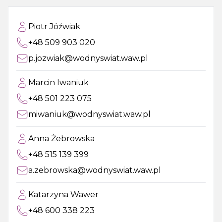
Piotr Jóźwiak
+48 509 903 020
p.jozwiak@wodnyswiat.waw.pl
Marcin Iwaniuk
+48 501 223 075
miwaniuk@wodnyswiat.waw.pl
Anna Żebrowska
+48 515 139 399
a.zebrowska@wodnyswiat.waw.pl
Katarzyna Wawer
+48 600 338 223