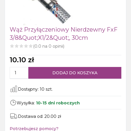
Wąż Przyłączeniowy Nierdzewny FxF
3/8&quot;x1/2&quot;, 30cm
(
0.0
na
0
opinii)
10.10
zł
DODAJ DO KOSZYKA
Dostępny:
10
szt.
Wysyłka:
10-15 dni roboczych
Dostawa od:
20.00
zł
Potrzebujesz pomocy?