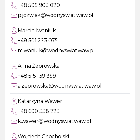
+48 509 903 020
p.jozwiak@wodnyswiat.waw.pl
Marcin Iwaniuk
+48 501 223 075
miwaniuk@wodnyswiat.waw.pl
Anna Żebrowska
+48 515 139 399
a.zebrowska@wodnyswiat.waw.pl
Katarzyna Wawer
+48 600 338 223
k.wawer@wodnyswiat.waw.pl
Wojciech Chocholski