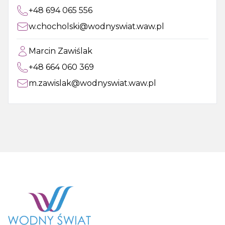
+48 694 065 556
w.chocholski@wodnyswiat.waw.pl
Marcin Zawiślak
+48 664 060 369
m.zawislak@wodnyswiat.waw.pl