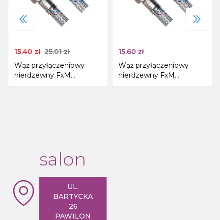
15.40
zł
25.01
zł
15.60
zł
Wąż przyłączeniowy
Wąż przyłączeniowy
nierdzewny FxM
nierdzewny FxM
1/2&quot;x1/2&quot;,
1/2&quot;x1/2&quot;,
100cm
40cm
salon
UL.
BARTYCKA
26
PAWILON