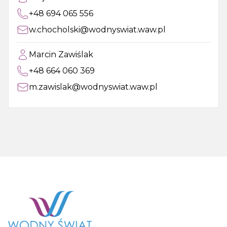
+48 694 065 556
w.chocholski@wodnyswiat.waw.pl
Marcin Zawiślak
+48 664 060 369
m.zawislak@wodnyswiat.waw.pl