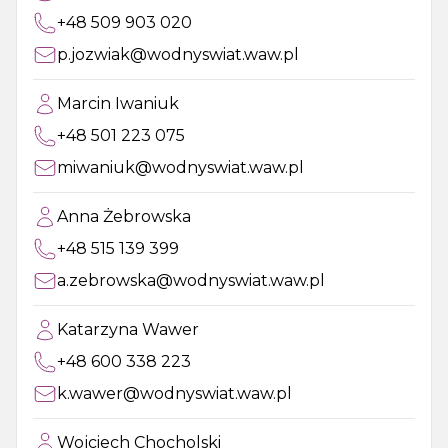
+48 509 903 020
p.jozwiak@wodnyswiat.waw.pl
Marcin Iwaniuk
+48 501 223 075
miwaniuk@wodnyswiat.waw.pl
Anna Żebrowska
+48 515 139 399
a.zebrowska@wodnyswiat.waw.pl
Katarzyna Wawer
+48 600 338 223
k.wawer@wodnyswiat.waw.pl
Wojciech Chocholski