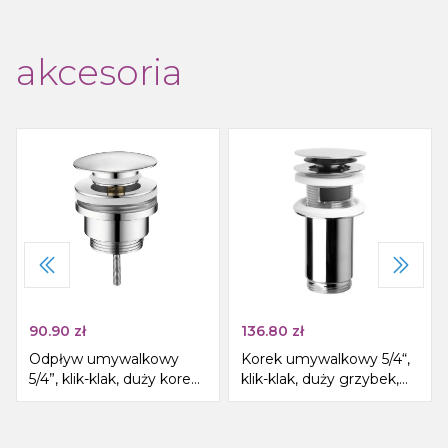
akcesoria
90.90
zł
136.80
zł
Odpływ umywalkowy
Korek umywalkowy 5/4“,
5/4”, klik-klak, duży korek,
klik-klak, duży grzybek,
10-55mm, chrom
max 80mm, chrom