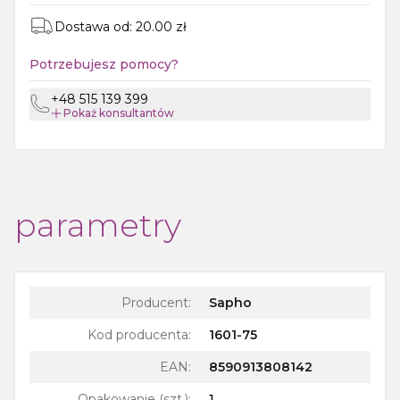
Dostawa od:
20.00
zł
Potrzebujesz pomocy?
+48 515 139 399
Pokaż
konsultantów
parametry
Producent:
Sapho
Kod producenta:
1601-75
EAN:
8590913808142
Opakowanie (szt.)
:
1