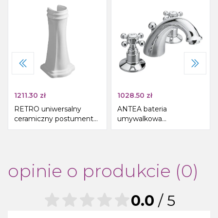
1211.30
zł
1028.50
zł
RETRO uniwersalny
ANTEA bateria
ceramiczny postument
umywalkowa
do umywalek
trzyelementowa z
56,69,73cm, biały
odpływem, chrom
opinie o produkcie (0)
0.0
/ 5