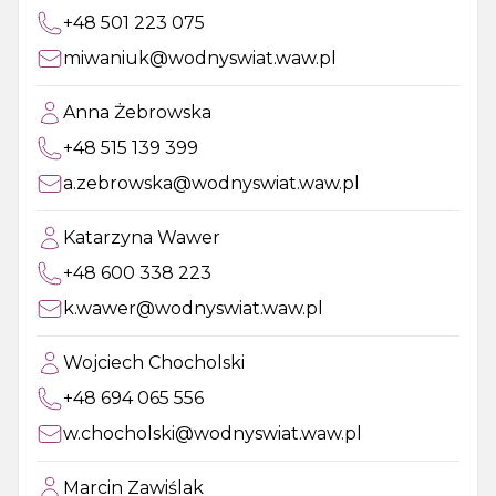
+48 501 223 075
miwaniuk@wodnyswiat.waw.pl
Anna Żebrowska
+48 515 139 399
a.zebrowska@wodnyswiat.waw.pl
Katarzyna Wawer
+48 600 338 223
k.wawer@wodnyswiat.waw.pl
Wojciech Chocholski
+48 694 065 556
w.chocholski@wodnyswiat.waw.pl
Marcin Zawiślak