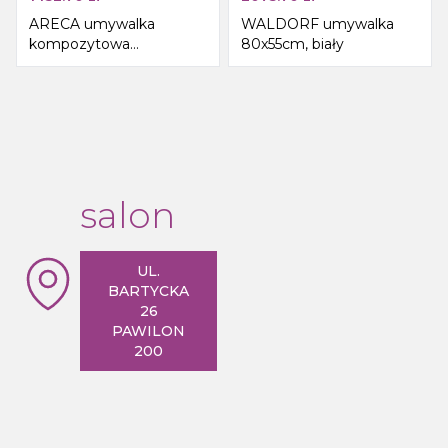
ARECA umywalka
WALDORF umywalka
kompozytowa
80x55cm, biały
141x51,5cm, lewa, biały
salon
UL.
BARTYCKA
26
PAWILON
200