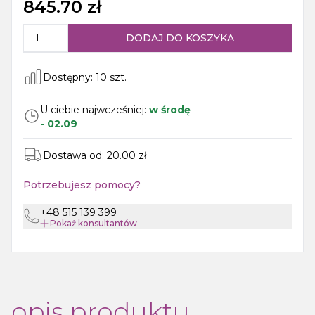
845.70
zł
DODAJ DO KOSZYKA
Dostępny:
10
szt.
U ciebie najwcześniej:
w środę
-
02.09
Dostawa od:
20.00
zł
Potrzebujesz pomocy?
+48 515 139 399
Pokaż
konsultantów
opis produktu