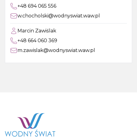
+48 694 065 556
w.chocholski@wodnyswiat.waw.pl
Marcin Zawiślak
+48 664 060 369
m.zawislak@wodnyswiat.waw.pl