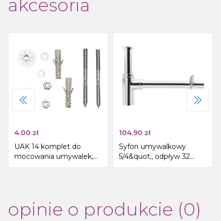
akcesoria
4.00
zł
104.90
zł
UAK 14 komplet do
Syfon umywalkowy
mocowania umywalek,
5/4&quot;, odpływ 32
śruba 10x120
mm, okrągły, chrom
opinie o produkcie (0)