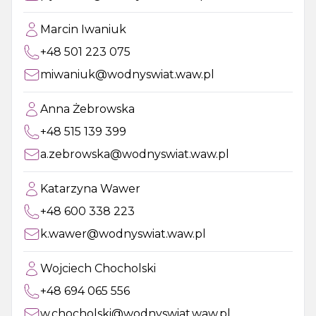
Marcin Iwaniuk
+48 501 223 075
miwaniuk@wodnyswiat.waw.pl
Anna Żebrowska
+48 515 139 399
a.zebrowska@wodnyswiat.waw.pl
Katarzyna Wawer
+48 600 338 223
k.wawer@wodnyswiat.waw.pl
Wojciech Chocholski
+48 694 065 556
w.chocholski@wodnyswiat.waw.pl