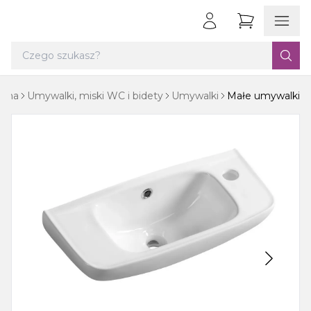
ówna
Umywalki, miski WC i bidety
Umywalki
Małe umywalki