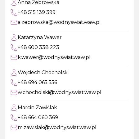
Anna Żebrowska
+48 515 139 399
a.zebrowska@wodnyswiat.waw.pl
Katarzyna Wawer
+48 600 338 223
k.wawer@wodnyswiat.waw.pl
Wojciech Chocholski
+48 694 065 556
w.chocholski@wodnyswiat.waw.pl
Marcin Zawiślak
+48 664 060 369
m.zawislak@wodnyswiat.waw.pl