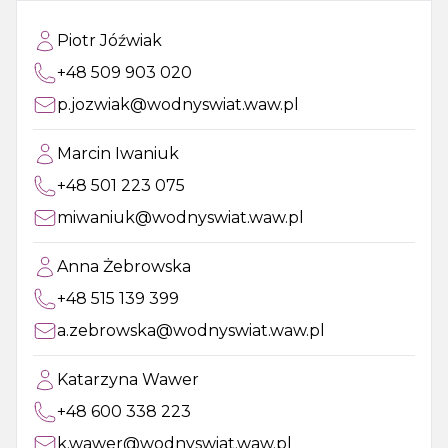
Piotr Jóźwiak
+48 509 903 020
p.jozwiak@wodnyswiat.waw.pl
Marcin Iwaniuk
+48 501 223 075
miwaniuk@wodnyswiat.waw.pl
Anna Żebrowska
+48 515 139 399
a.zebrowska@wodnyswiat.waw.pl
Katarzyna Wawer
+48 600 338 223
k.wawer@wodnyswiat.waw.pl