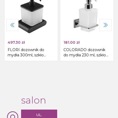
497.30
zł
181.00
zł
FLORI dozownik do
COLORADO dozownik
mydła 300ml, szkło
do mydła 230 ml, szkło
mleczne, czarny mat
mleczne, chrom
salon
UL.