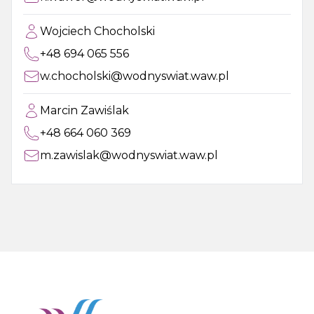
Wojciech Chocholski
+48 694 065 556
w.chocholski@wodnyswiat.waw.pl
Marcin Zawiślak
+48 664 060 369
m.zawislak@wodnyswiat.waw.pl