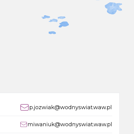
p.jozwiak@wodnyswiat.waw.pl
miwaniuk@wodnyswiat.waw.pl