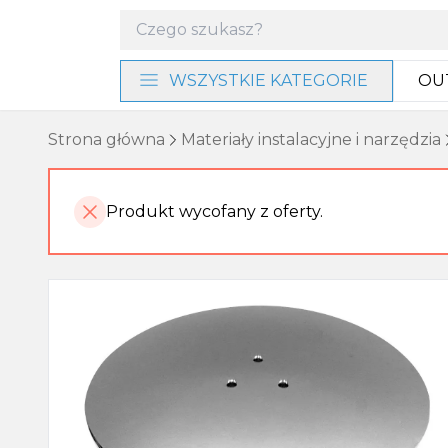
WSZYSTKIE KATEGORIE
OU
Materiały instalacyjne i
Strona główna
Materiały instalacyjne i narzędzia
narzędzia
Baterie i program
Produkt wycofany z oferty.
prysznicowy
Akcesoria łazienkowe
Umywalki, miski WC i bidety
Ogrzewanie, wentylacja
Meble, lustra i oświetlenie