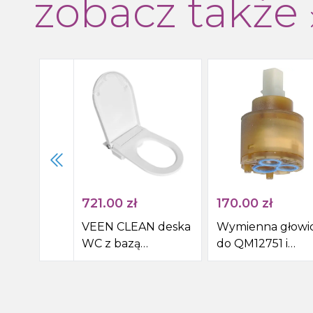
zobacz także
721.00
zł
170.00
zł
VEEN CLEAN deska
Wymienna głowic
WC z bazą
do QM12751 i
montażową
QM18051