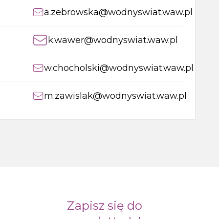
a.zebrowska@wodnyswiat.waw.pl
k.wawer@wodnyswiat.waw.pl
w.chocholski@wodnyswiat.waw.pl
m.zawislak@wodnyswiat.waw.pl
Zapisz się do