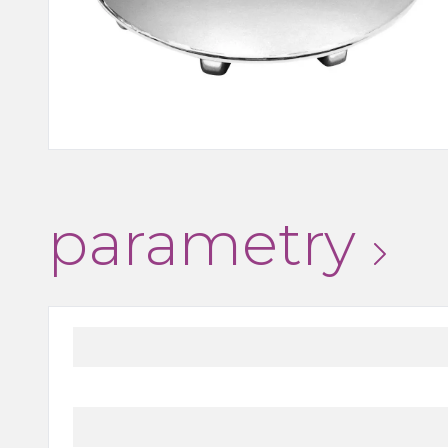
Wanny, wanny z
hydromasażem, brodziki i
odpływy liniowe
Kabiny i drzwi prysznicowe,
boksy i parawany wannowe
Outlet
parametry