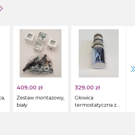
Syfony do zlewów
Pisuar
Skroplina
409.00
zł
329.00
zł
a,
Zestaw montażowy,
Głowica
biały
termostatyczna z
rękojeścią do
artykułu 55052