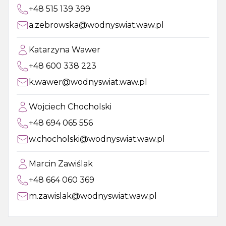
+48 515 139 399
a.zebrowska@wodnyswiat.waw.pl
Katarzyna Wawer
+48 600 338 223
k.wawer@wodnyswiat.waw.pl
Wojciech Chocholski
+48 694 065 556
w.chocholski@wodnyswiat.waw.pl
Marcin Zawiślak
+48 664 060 369
m.zawislak@wodnyswiat.waw.pl