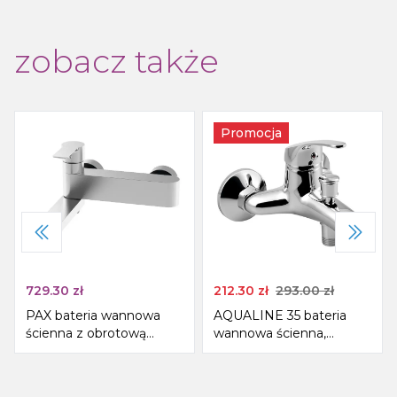
zobacz także
Promocja
729.30
zł
212.30
zł
293.00
zł
PAX bateria wannowa
AQUALINE 35 bateria
ścienna z obrotową
wannowa ścienna,
wylewką, chrom
100mm rozstaw, chrom