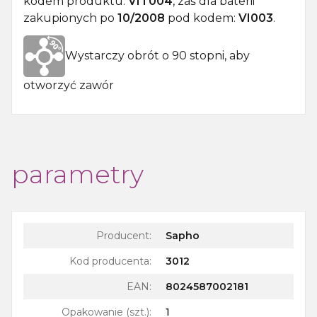
kodem produktu:
VIT004
, zaś dla baterii
zakupionych po
10/2008
pod kodem:
VI003
.
Wystarczy obrót o 90 stopni, aby
otworzyć zawór
parametry
Producent:
Sapho
Kod producenta:
3012
EAN:
8024587002181
Opakowanie (szt.)
:
1